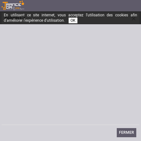
En utilisant ce site internet, vous acceptez l'utilisation des cookies afin
×
ninon12
d'améliorer l'expérience d'utilisation.
OK
Inscrit depuis le
14/02/2006
Messages
3
Dernière visite
01/08/2018
Ville
poitiers
Email
severine.bartal@libertysurf.fr
FERMER