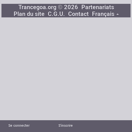
Trancegoa.org © 2026
Partenariats
Plan du site
C.G.U.
Contact
Français
Se connecter
S'inscrire