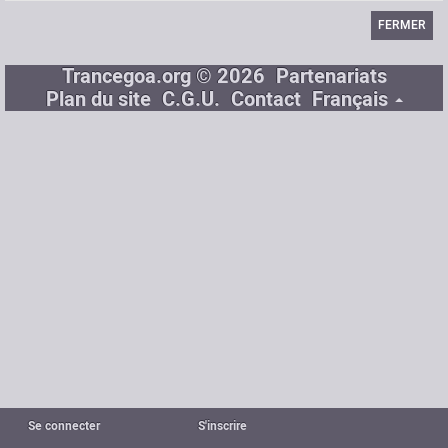
FERMER
Trancegoa.org © 2026
Partenariats
Plan du site
C.G.U.
Contact
Français
Se connecter
S'inscrire