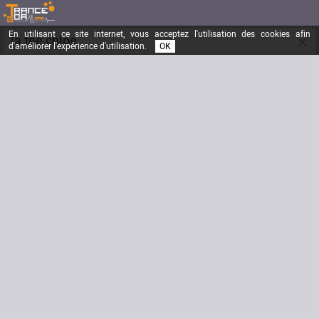
En utilisant ce site internet, vous acceptez l'utilisation des cookies afin
×
la fee chloe
d'améliorer l'expérience d'utilisation.
OK
no drug just bpm mouahahahahah!!!!!
Inscrit depuis le
06/06/2006
Messages
14330
Dernière visite
05/08/2016
Email
tatafeechloe@trancegoa.org
Signature