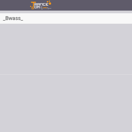
_Bwass_
Inscrit depuis le
Messages
Dernière visite
Email
Signature