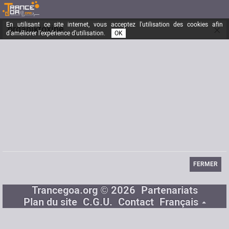
En utilisant ce site internet, vous acceptez l'utilisation des cookies afin
×
organiktoxine
d'améliorer l'expérience d'utilisation.
OK
je danse parmis les couleurs du son
Inscrit depuis le
25/09/2006
Messages
20
Dernière visite
08/10/2006
Email
kandys89@hotmail.com
FERMER
Trancegoa.org © 2026
Partenariats
Plan du site
C.G.U.
Contact
Français