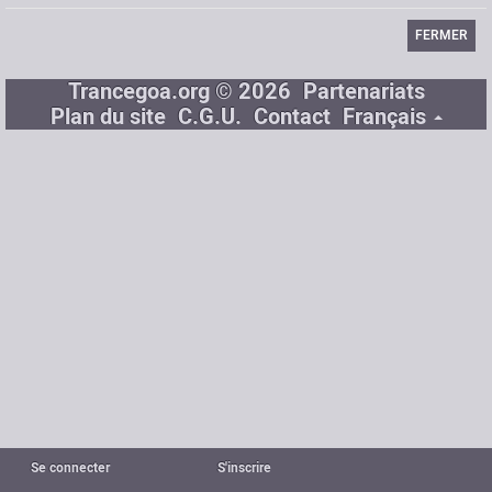
FERMER
Trancegoa.org © 2026
Partenariats
Plan du site
C.G.U.
Contact
Français
Se connecter
S'inscrire