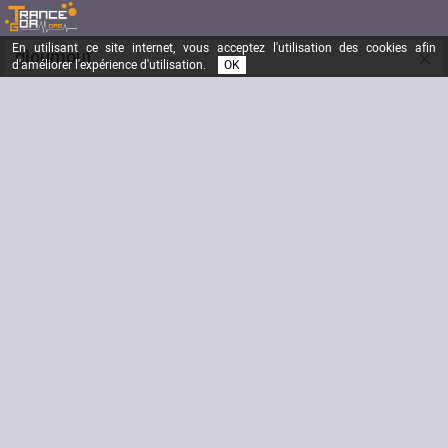
En utilisant ce site internet, vous acceptez l'utilisation des cookies afin
×
gloumout
d'améliorer l'expérience d'utilisation.
OK
electronic music's the only way
Inscrit depuis le
27/11/2006
Messages
1057
Dernière visite
13/12/2012
Email
etiennebazola81@hotmail.com
Site Internet
www.myspace.com/gloumout
Signature
Biographie
www.soundcloud.com/gloumout