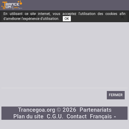
En utilisant ce site internet, vous acceptez l'utilisation des cookies afin
×
visuelkoncept
d'améliorer l'expérience d'utilisation.
OK
Inscrit depuis le
12/12/2006
Messages
26
Dernière visite
29/08/2007
Email
info@visuel-koncept.com
FERMER
Trancegoa.org © 2026
Partenariats
Plan du site
C.G.U.
Contact
Français