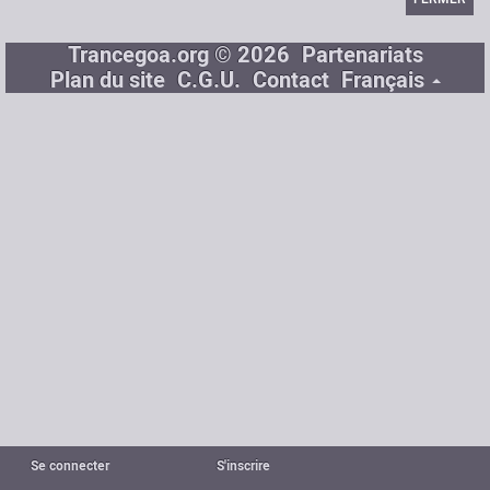
Trancegoa.org © 2026
Partenariats
Plan du site
C.G.U.
Contact
Français
Se connecter
S'inscrire