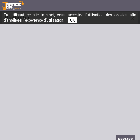
En utilisant ce site internet, vous acceptez l'utilisation des cookies afin
×
Philbetter
d'améliorer l'expérience d'utilisation.
OK
On est pas là pour épiler les parapluies chinois
Inscrit depuis le
23/01/2007
Messages
26687
Dernière visite
20/05/2022
Signature
FERMER