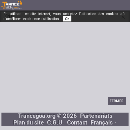
En utilisant ce site internet, vous acceptez l'utilisation des cookies afin
×
Tris
d'améliorer l'expérience d'utilisation.
OK
www.hadra.net
Inscrit depuis le
18/12/2002
Messages
2297
Dernière visite
09/09/2014
Email
tris@hadra.net
Site Internet
www.hadra.net
FERMER
Trancegoa.org © 2026
Partenariats
Plan du site
C.G.U.
Contact
Français