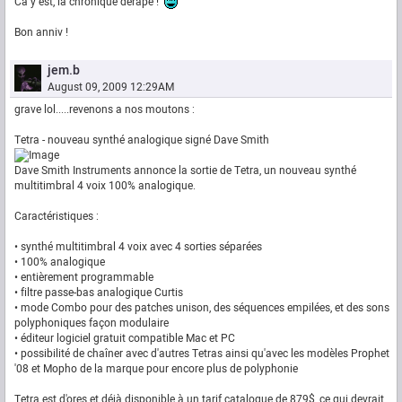
Ca y est, la chronique dérape !
Bon anniv !
jem.b
August 09, 2009 12:29AM
grave lol.....revenons a nos moutons :
Tetra - nouveau synthé analogique signé Dave Smith
Dave Smith Instruments annonce la sortie de Tetra, un nouveau synthé
multitimbral 4 voix 100% analogique.
Caractéristiques :
• synthé multitimbral 4 voix avec 4 sorties séparées
• 100% analogique
• entièrement programmable
• filtre passe-bas analogique Curtis
• mode Combo pour des patches unison, des séquences empilées, et des sons
polyphoniques façon modulaire
• éditeur logiciel gratuit compatible Mac et PC
• possibilité de chaîner avec d'autres Tetras ainsi qu'avec les modèles Prophet
'08 et Mopho de la marque pour encore plus de polyphonie
Tetra est d'ores et déjà disponible à un tarif catalogue de 879$, ce qui devrait