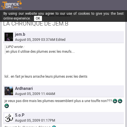
By using our website you agree to our use of cookies to give you the best
Trancegoa.org
Forum
::. Créations musicales
online experience.
OK
LA CHRONIQUE DE JEM.B
jem.b
August 05, 2009 03:37AM
Edited
LIPO wrote :
en plus il utilise des plumes avec les meufs....
lol.. en fait je leurs arrache leurs plumes avec les dents
Ardhanari
August 05, 2009 11:44AM
je veux pas dire mais les plumes ressemblent plus a une touffe non???
5.o.P
August 05, 2009 01:17PM