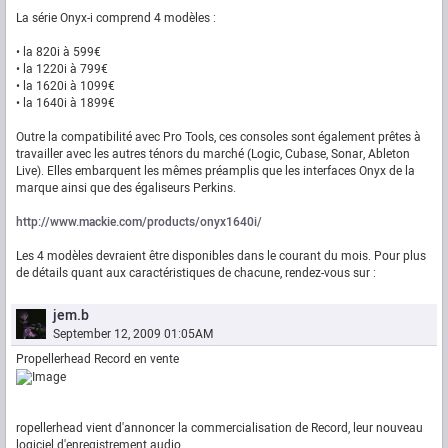
La série Onyx-i comprend 4 modèles :
• la 820i à 599€
• la 1220i à 799€
• la 1620i à 1099€
• la 1640i à 1899€
Outre la compatibilité avec Pro Tools, ces consoles sont également prêtes à
travailler avec les autres ténors du marché (Logic, Cubase, Sonar, Ableton
Live). Elles embarquent les mêmes préamplis que les interfaces Onyx de la
marque ainsi que des égaliseurs Perkins.
http://www.mackie.com/products/onyx1640i/
Les 4 modèles devraient être disponibles dans le courant du mois. Pour plus
de détails quant aux caractéristiques de chacune, rendez-vous sur :
jem.b
September 12, 2009 01:05AM
Propellerhead Record en vente
ropellerhead vient d'annoncer la commercialisation de Record, leur nouveau
logiciel d'enregistrement audio.