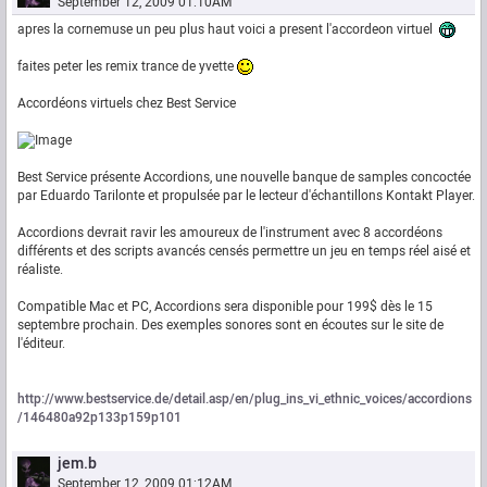
September 12, 2009 01:10AM
apres la cornemuse un peu plus haut voici a present l'accordeon virtuel
faites peter les remix trance de yvette
Accordéons virtuels chez Best Service
Best Service présente Accordions, une nouvelle banque de samples concoctée
par Eduardo Tarilonte et propulsée par le lecteur d'échantillons Kontakt Player.
Accordions devrait ravir les amoureux de l'instrument avec 8 accordéons
différents et des scripts avancés censés permettre un jeu en temps réel aisé et
réaliste.
Compatible Mac et PC, Accordions sera disponible pour 199$ dès le 15
septembre prochain. Des exemples sonores sont en écoutes sur le site de
l'éditeur.
http://www.bestservice.de/detail.asp/en/plug_ins_vi_ethnic_voices/accordions
/146480a92p133p159p101
jem.b
September 12, 2009 01:12AM