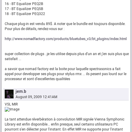
16 - BT Equalizer PEQ2B
17 - BT Equalizer PEQ5B
18 - BT Equalizer PEQ322
Chaque plug-in est vendu 89$. A noter que le bundle est toujours disponible.
Pour plus de détails, rendez-vous sur :
http://www.nomadfactory.com/products/bluetubes_v3/bt_plugins/index.html
super collection de plugs ..je les utilise depuis plus d'un an et j'en suis plus que
satisfait ...
a savoir que nomad factory est la boite pour laquelle spectrasonics a fait
appel pour developper ses plugs pour stylus rmx ... ils pesent pas lourd sur le
processeur et sont d'excellentes qualitées
jem.b
August 09, 2009 12:41AM
VSL MIR
La tant attendue réverbération à convolution MIR signée Vienna Symphonic
Library est enfin disponible... enfin presque, seul certains utilisateurs PC
pourront s'en délecter pour l'instant. En effet MIR ne supporte pour l'instant