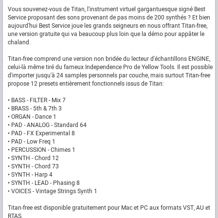
Vous souvenez-vous de Titan, l'instrument virtuel gargantuesque signé Best
Service proposant des sons provenant de pas moins de 200 synthés ? Et bien
aujourd'hui Best Service joue les grands seigneurs en nous offrant Titan-free,
une version gratuite qui va beaucoup plus loin que la démo pour appâter le
chaland.
Titan-free comprend une version non bridée du lecteur d'échantillons ENGINE,
celui-là même tiré du fameux Independence Pro de Yellow Tools. Il est possible
d'importer jusqu'à 24 samples personnels par couche, mais surtout Titan-free
propose 12 presets entièrement fonctionnels issus de Titan:
• BASS - FILTER - Mix 7
• BRASS - 5th & 7th 3
• ORGAN - Dance 1
• PAD - ANALOG - Standard 64
• PAD - FX Experimental 8
• PAD - Low Freq 1
• PERCUSSION - Chimes 1
• SYNTH - Chord 12
• SYNTH - Chord 73
• SYNTH - Harp 4
• SYNTH - LEAD - Phasing 8
• VOICES - Vintage Strings Synth 1
Titan-free est disponible gratuitement pour Mac et PC aux formats VST, AU et
RTAS.