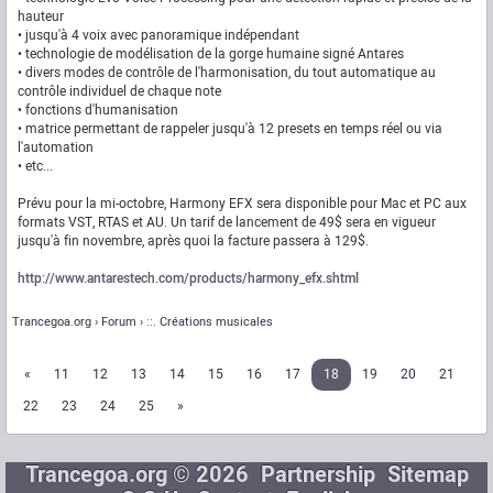
hauteur
• jusqu'à 4 voix avec panoramique indépendant
• technologie de modélisation de la gorge humaine signé Antares
• divers modes de contrôle de l'harmonisation, du tout automatique au
contrôle individuel de chaque note
• fonctions d'humanisation
• matrice permettant de rappeler jusqu'à 12 presets en temps réel ou via
l'automation
• etc...
Prévu pour la mi-octobre, Harmony EFX sera disponible pour Mac et PC aux
formats VST, RTAS et AU. Un tarif de lancement de 49$ sera en vigueur
jusqu'à fin novembre, après quoi la facture passera à 129$.
http://www.antarestech.com/products/harmony_efx.shtml
Trancegoa.org
Forum
::. Créations musicales
«
11
12
13
14
15
16
17
18
19
20
21
22
23
24
25
»
Trancegoa.org © 2026
Partnership
Sitemap