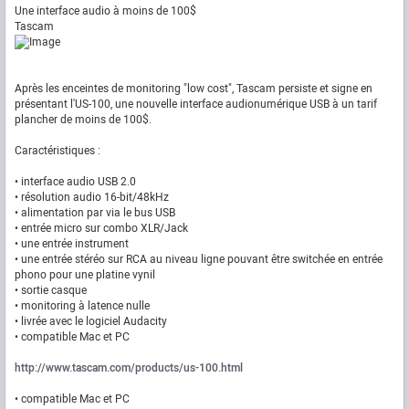
Une interface audio à moins de 100$
Tascam
Après les enceintes de monitoring "low cost", Tascam persiste et signe en
présentant l'US-100, une nouvelle interface audionumérique USB à un tarif
plancher de moins de 100$.
Caractéristiques :
• interface audio USB 2.0
• résolution audio 16-bit/48kHz
• alimentation par via le bus USB
• entrée micro sur combo XLR/Jack
• une entrée instrument
• une entrée stéréo sur RCA au niveau ligne pouvant être switchée en entrée
phono pour une platine vynil
• sortie casque
• monitoring à latence nulle
• livrée avec le logiciel Audacity
• compatible Mac et PC
http://www.tascam.com/products/us-100.html
• compatible Mac et PC