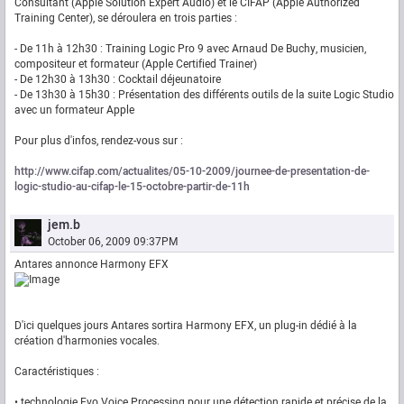
Consultant (Apple Solution Expert Audio) et le CIFAP (Apple Authorized
Training Center), se déroulera en trois parties :
- De 11h à 12h30 : Training Logic Pro 9 avec Arnaud De Buchy, musicien,
compositeur et formateur (Apple Certified Trainer)
- De 12h30 à 13h30 : Cocktail déjeunatoire
- De 13h30 à 15h30 : Présentation des différents outils de la suite Logic Studio
avec un formateur Apple
Pour plus d'infos, rendez-vous sur :
http://www.cifap.com/actualites/05-10-2009/journee-de-presentation-de-
logic-studio-au-cifap-le-15-octobre-partir-de-11h
jem.b
October 06, 2009 09:37PM
Antares annonce Harmony EFX
D'ici quelques jours Antares sortira Harmony EFX, un plug-in dédié à la
création d'harmonies vocales.
Caractéristiques :
• technologie Evo Voice Processing pour une détection rapide et précise de la