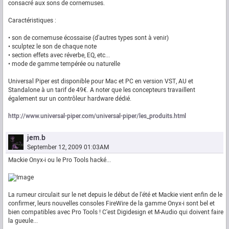
consacré aux sons de cornemuses.
Caractéristiques :
• son de cornemuse écossaise (d'autres types sont à venir)
• sculptez le son de chaque note
• section effets avec réverbe, EQ, etc...
• mode de gamme tempérée ou naturelle
Universal Piper est disponible pour Mac et PC en version VST, AU et
Standalone à un tarif de 49€. A noter que les concepteurs travaillent
également sur un contrôleur hardware dédié.
http://www.universal-piper.com/universal-piper/les_produits.html
jem.b
September 12, 2009 01:03AM
Mackie Onyx-i ou le Pro Tools hacké...
La rumeur circulait sur le net depuis le début de l'été et Mackie vient enfin de le
confirmer, leurs nouvelles consoles FireWire de la gamme Onyx-i sont bel et
bien compatibles avec Pro Tools ! C'est Digidesign et M-Audio qui doivent faire
la gueule...