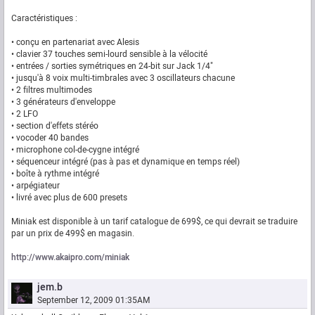
Caractéristiques :
• conçu en partenariat avec Alesis
• clavier 37 touches semi-lourd sensible à la vélocité
• entrées / sorties symétriques en 24-bit sur Jack 1/4"
• jusqu'à 8 voix multi-timbrales avec 3 oscillateurs chacune
• 2 filtres multimodes
• 3 générateurs d'enveloppe
• 2 LFO
• section d'effets stéréo
• vocoder 40 bandes
• microphone col-de-cygne intégré
• séquenceur intégré (pas à pas et dynamique en temps réel)
• boîte à rythme intégré
• arpégiateur
• livré avec plus de 600 presets
Miniak est disponible à un tarif catalogue de 699$, ce qui devrait se traduire
par un prix de 499$ en magasin.
http://www.akaipro.com/miniak
jem.b
September 12, 2009 01:35AM