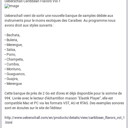
Ueberschall Caribbean Flavors Vol.1
Ueberschall vient de sortir une nouvelle banque de samples dédiée aux
instruments pour le moins exotiques des Caraïbes. Au programme nous
avons droit aux styles suivants :
• Bachata,
• Buleria,
• Merengue,
• Salsa,
• Porro,
• Champeta,
• Cumbia,
• Montuno,
• Guaguanco,
• Guajira,
• Merengue.
Cette banque de près de 2 Go est d'ores et déjà disponible pour la somme de
99€. Livrée avec le lecteur d'échantillon maison "Elastik Player", elle est
compatible Mac et PC via les formats VST, AU et RTAS. Des exemples sonores
sont en écoutes sur le site de l'éditeur.
http://www.ueberschall.com/en/products/details/view/caribbean_flavors_vol_1
.html