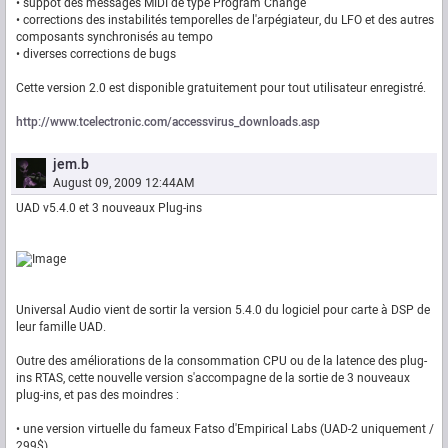
• suppot des messages MIDI de type Program Change
• corrections des instabilités temporelles de l'arpégiateur, du LFO et des autres
composants synchronisés au tempo
• diverses corrections de bugs
Cette version 2.0 est disponible gratuitement pour tout utilisateur enregistré.
http://www.tcelectronic.com/accessvirus_downloads.asp
jem.b
August 09, 2009 12:44AM
UAD v5.4.0 et 3 nouveaux Plug-ins
Universal Audio vient de sortir la version 5.4.0 du logiciel pour carte à DSP de
leur famille UAD.
Outre des améliorations de la consommation CPU ou de la latence des plug-
ins RTAS, cette nouvelle version s'accompagne de la sortie de 3 nouveaux
plug-ins, et pas des moindres :
• une version virtuelle du fameux Fatso d'Empirical Labs (UAD-2 uniquement /
299$)