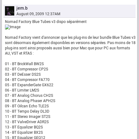
jem.b
August 09, 2009 12:37AM
Nomad Factory Blue Tubes v3 dispo séparément
Nomad Factory vient d'annoncer que les plug-ins de leur bundle Blue Tubes v3
sont désormais également disponibles en versions séparées. Pas moins de 18
plug-ins sont ainsi proposés aussi bien pour Mac que pour PC aux formats
AU, VST et RTAS :
01 - BT BrickWall BW2S
02 - BT Compressor CP2S
03 - BT DeEsser DS2S
04 - BT Compressor FA770
05 - BT ExpanderGate GX622
06 - BT Limiter LM2S
07 - BT Analog Chorus CH2S
08 - BT Analog Phaser APH2S
09 - BT Oilcan Echo TLE2S
10 - BT Tempo Delay DL3D
11 - BT Stereo Imager ST2S
12 - BT ValveDriver ADR2S
13 - BT Equalizer BQ2S
14 - BT Equalizer BX2S
15 - BT Equalizer GEQ12