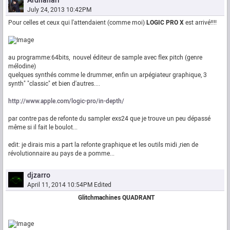
Ardhanari
July 24, 2013 10:42PM
Pour celles et ceux qui l'attendaient (comme moi)
LOGIC PRO X
est arrivé!!!!
au programme:64bits, nouvel éditeur de sample avec flex pitch (genre
mélodine)
quelques synthés comme le drummer, enfin un arpégiateur graphique, 3
synth" "classic" et bien d'autres....
http://www.apple.com/logic-pro/in-depth/
par contre pas de refonte du sampler exs24 que je trouve un peu dépassé
même si il fait le boulot...
edit: je dirais mis a part la refonte graphique et les outils midi ,rien de
révolutionnaire au pays de a pomme...
djzarro
April 11, 2014 10:54PM
Edited
Glitchmachines QUADRANT