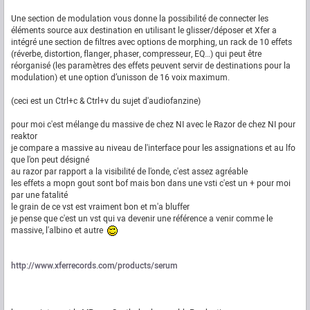
Une section de modulation vous donne la possibilité de connecter les
éléments source aux destination en utilisant le glisser/déposer et Xfer a
intégré une section de filtres avec options de morphing, un rack de 10 effets
(réverbe, distortion, flanger, phaser, compresseur, EQ…) qui peut être
réorganisé (les paramètres des effets peuvent servir de destinations pour la
modulation) et une option d’unisson de 16 voix maximum.
(ceci est un Ctrl+c & Ctrl+v du sujet d'audiofanzine)
pour moi c'est mélange du massive de chez NI avec le Razor de chez NI pour
reaktor
je compare a massive au niveau de l'interface pour les assignations et au lfo
que l'on peut désigné
au razor par rapport a la visibilité de l'onde, c'est assez agréable
les effets a mopn gout sont bof mais bon dans une vsti c'est un + pour moi
par une fatalité
le grain de ce vst est vraiment bon et m'a bluffer
je pense que c'est un vst qui va devenir une référence a venir comme le
massive, l'albino et autre
http://www.xferrecords.com/products/serum