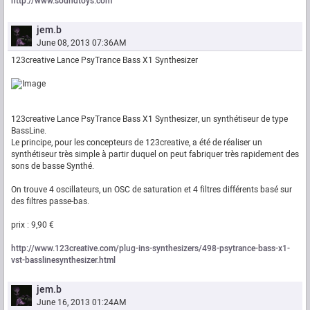
http://www.soundtoys.com
jem.b
June 08, 2013 07:36AM
123creative Lance PsyTrance Bass X1 Synthesizer
123creative Lance PsyTrance Bass X1 Synthesizer, un synthétiseur de type
BassLine.
Le principe, pour les concepteurs de 123creative, a été de réaliser un
synthétiseur très simple à partir duquel on peut fabriquer très rapidement des
sons de basse Synthé.
On trouve 4 oscillateurs, un OSC de saturation et 4 filtres différents basé sur
des filtres passe-bas.
prix : 9,90 €
http://www.123creative.com/plug-ins-synthesizers/498-psytrance-bass-x1-
vst-basslinesynthesizer.html
jem.b
June 16, 2013 01:24AM