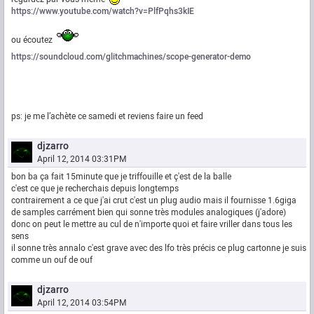
https://www.youtube.com/watch?v=PlfPqhs3kIE
ou écoutez
https://soundcloud.com/glitchmachines/scope-generator-demo
ps: je me l’achète ce samedi et reviens faire un feed
djzarro
April 12, 2014 03:31PM
bon ba ça fait 15minute que je triffouille et ç'est de la balle
c'est ce que je recherchais depuis longtemps
contrairement a ce que j'ai crut c'est un plug audio mais il fournisse 1.6giga
de samples carrément bien qui sonne très modules analogiques (j'adore)
donc on peut le mettre au cul de n'importe quoi et faire vriller dans tous les
sens
il sonne très annalo c'est grave avec des lfo très précis ce plug cartonne je suis
comme un ouf de ouf
djzarro
April 12, 2014 03:54PM