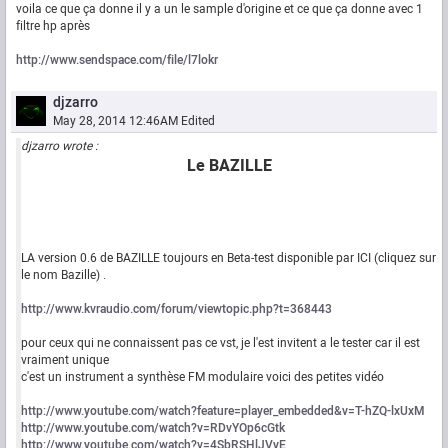
voila ce que ça donne il y a un le sample d'origine et ce que ça donne avec 1
filtre hp après
http://www.sendspace.com/file/l7lokr
djzarro
May 28, 2014 12:46AM
Edited
djzarro wrote :
Le BAZILLE
LA version 0.6 de BAZILLE toujours en Beta-test disponible par ICI (cliquez sur
le nom Bazille) .
http://www.kvraudio.com/forum/viewtopic.php?t=368443
pour ceux qui ne connaissent pas ce vst, je l'est invitent a le tester car il est
vraiment unique
c'est un instrument a synthèse FM modulaire voici des petites vidéo
http://www.youtube.com/watch?feature=player_embedded&v=T-hZQ-lxUxM
http://www.youtube.com/watch?v=RDvYOp6cGtk
http://www.youtube.com/watch?v=4SbRSHlJVyE