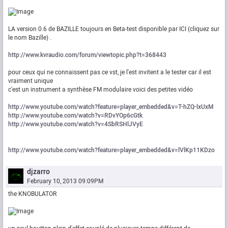
LA version 0.6 de BAZILLE toujours en Beta-test disponible par ICI (cliquez sur
le nom Bazille) .
http://www.kvraudio.com/forum/viewtopic.php?t=368443
pour ceux qui ne connaissent pas ce vst, je l'est invitent a le tester car il est
vraiment unique
c'est un instrument a synthèse FM modulaire voici des petites vidéo
http://www.youtube.com/watch?feature=player_embedded&v=T-hZQ-lxUxM
http://www.youtube.com/watch?v=RDvYOp6cGtk
http://www.youtube.com/watch?v=4SbRSHlJVyE
http://www.youtube.com/watch?feature=player_embedded&v=lVlKp11KDzo
djzarro
February 10, 2013 09:09PM
the KNOBULATOR