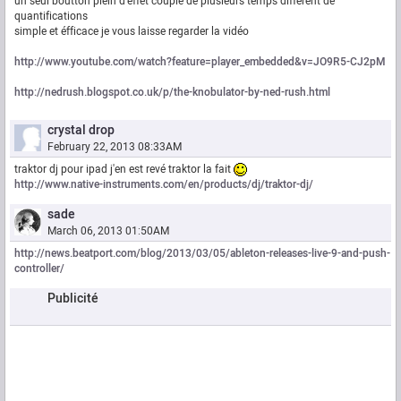
un seul boutton plein d'effet couplé de plusieurs temps différent de
quantifications
simple et éfficace je vous laisse regarder la vidéo
http://www.youtube.com/watch?feature=player_embedded&v=JO9R5-CJ2pM
http://nedrush.blogspot.co.uk/p/the-knobulator-by-ned-rush.html
crystal drop
February 22, 2013 08:33AM
traktor dj pour ipad j'en est revé traktor la fait
http://www.native-instruments.com/en/products/dj/traktor-dj/
sade
March 06, 2013 01:50AM
http://news.beatport.com/blog/2013/03/05/ableton-releases-live-9-and-push-
controller/
Publicité