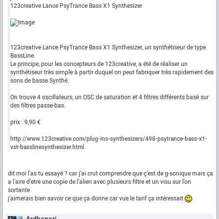
123creative Lance PsyTrance Bass X1 Synthesizer
123creative Lance PsyTrance Bass X1 Synthesizer, un synthétiseur de type
BassLine.
Le principe, pour les concepteurs de 123creative, a été de réaliser un
synthétiseur très simple à partir duquel on peut fabriquer très rapidement des
sons de basse Synthé.
On trouve 4 oscillateurs, un OSC de saturation et 4 filtres différents basé sur
des filtres passe-bas.
prix : 9,90 €
http://www.123creative.com/plug-ins-synthesizers/498-psytrance-bass-x1-
vst-basslinesynthesizer.html
dit moi l'as tu essayé ? car j'ai crut comprendre que ç'est de g-sonique mais ça
a l'aire d'etre une copie de l'alien avec plusieurs filtre et un visu sur l'on
sortante
j'aimerais bien savoir ce que ça donne car vue le tarif ça intéressait