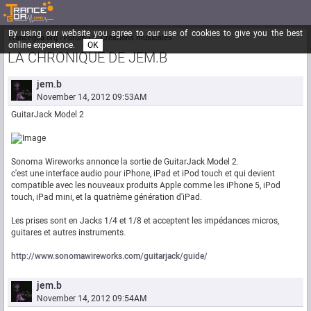
By using our website you agree to our use of cookies to give you the best
Trancegoa.org
Forum
::. Créations musicales
online experience.
OK
LA CHRONIQUE DE JEM.B
jem.b
November 14, 2012 09:53AM
GuitarJack Model 2
Sonoma Wireworks annonce la sortie de GuitarJack Model 2.
c'est une interface audio pour iPhone, iPad et iPod touch et qui devient
compatible avec les nouveaux produits Apple comme les iPhone 5, iPod
touch, iPad mini, et la quatrième génération d'iPad.
Les prises sont en Jacks 1/4 et 1/8 et acceptent les impédances micros,
guitares et autres instruments.
http://www.sonomawireworks.com/guitarjack/guide/
jem.b
November 14, 2012 09:54AM