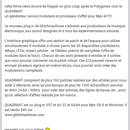
cette firme viens encore de frapper un gros coup après le Polygones voici le
QUADRANT
un générateur sonore modulaire et processeur d’effet pour Mac et PC.
Le nouveau plug-in de Glitchmachines s’adresse aux producteurs de musique
électronique, aux sound designers et à tous les expérimentateurs sonores.
L’interface graphique offre une section de patch et de l’espace pour utiliser
simultanément 8 modules à choisir parmi les 26 disponibles (oscillateurs,
délays, LFOs, mixers, pitcher… et l’éditeur prévoit de compléter l’offre de
modules dans le futur). Chacun de ces slots présente 4 entrées et 4 sorties
que vous pourrez connecter via le patch virtuel. Ces E/S peuvent recevoir et
envoyer plusieurs signaux en même temps, vous pourrez ainsi créer des
modulations complexes.
QUADRANT comprend de plus 160 patches réalisés par des artistes pour vous
aider à démarrer, ainsi qu’une banque de plus de 1500 échantillons sonores
en WAV 24-bit / 96kHz pour créer des rythmes, des lignes de basse, etc., ainsi
qu’un sélection d’effets réalisés par Ivo Ivanov.
QUADRANT est un plug-in VST et AU 32 et 64-bit pour Mac OS X et Windows. Il
est vendu $49 sur
www.glitchmachines.com.
regardez par vous même