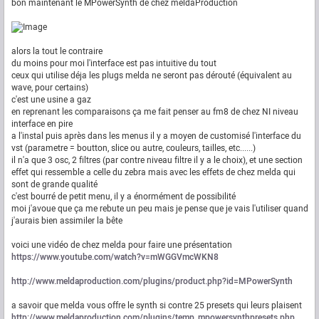
bon maintenant le MPowerSynth de chez meldaProduction
alors la tout le contraire
du moins pour moi l'interface est pas intuitive du tout
ceux qui utilise déja les plugs melda ne seront pas dérouté (équivalent au
wave, pour certains)
c'est une usine a gaz
en reprenant les comparaisons ça me fait penser au fm8 de chez NI niveau
interface en pire
a l'instal puis après dans les menus il y a moyen de customisé l'interface du
vst (parametre = boutton, slice ou autre, couleurs, tailles, etc......)
il n'a que 3 osc, 2 filtres (par contre niveau filtre il y a le choix), et une section
effet qui ressemble a celle du zebra mais avec les effets de chez melda qui
sont de grande qualité
c'est bourré de petit menu, il y a énormément de possibilité
moi j'avoue que ça me rebute un peu mais je pense que je vais l'utiliser quand
j'aurais bien assimiler la bête
voici une vidéo de chez melda pour faire une présentation
https://www.youtube.com/watch?v=mWGGVmcWKN8
http://www.meldaproduction.com/plugins/product.php?id=MPowerSynth
a savoir que melda vous offre le synth si contre 25 presets qui leurs plaisent
http://www.meldaproduction.com/plugins/temp_mpowersynthpresets.php