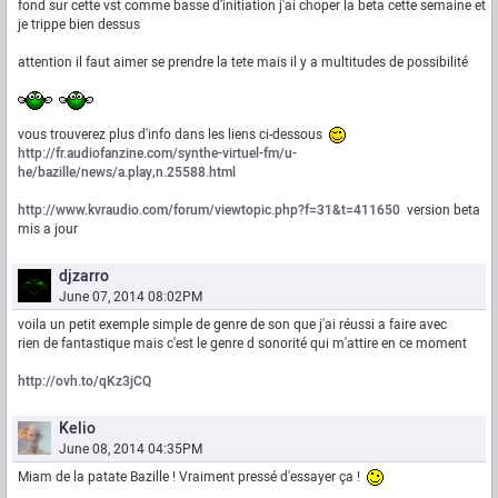
fond sur cette vst comme basse d’initiation j'ai choper la beta cette semaine et
je trippe bien dessus
attention il faut aimer se prendre la tete mais il y a multitudes de possibilité
vous trouverez plus d'info dans les liens ci-dessous
http://fr.audiofanzine.com/synthe-virtuel-fm/u-
he/bazille/news/a.play,n.25588.html
http://www.kvraudio.com/forum/viewtopic.php?f=31&t=411650
version beta
mis a jour
djzarro
June 07, 2014 08:02PM
voila un petit exemple simple de genre de son que j'ai réussi a faire avec
rien de fantastique mais c'est le genre d sonorité qui m'attire en ce moment
http://ovh.to/qKz3jCQ
Kelio
June 08, 2014 04:35PM
Miam de la patate Bazille ! Vraiment pressé d'essayer ça !