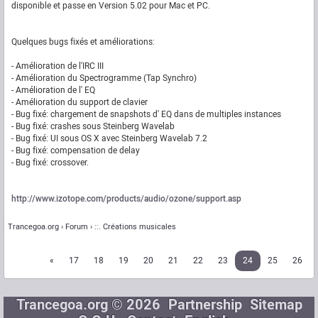
disponible et passe en Version 5.02 pour Mac et PC.
Quelques bugs fixés et améliorations:
- Amélioration de l'IRC III
- Amélioration du Spectrogramme (Tap Synchro)
- Amélioration de l' EQ
- Amélioration du support de clavier
- Bug fixé: chargement de snapshots d' EQ dans de multiples instances
- Bug fixé: crashes sous Steinberg Wavelab
- Bug fixé: UI sous OS X avec Steinberg Wavelab 7.2
- Bug fixé: compensation de delay
- Bug fixé: crossover.
http://www.izotope.com/products/audio/ozone/support.asp
Trancegoa.org
Forum
::. Créations musicales
«
17
18
19
20
21
22
23
24
25
26
Trancegoa.org © 2026
Partnership
Sitemap