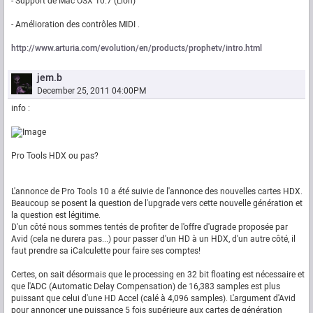
- Support de Mac OSX 10.7 (Lion)
- Amélioration des contrôles MIDI .
http://www.arturia.com/evolution/en/products/prophetv/intro.html
jem.b
December 25, 2011 04:00PM
info :
Pro Tools HDX ou pas?
L'annonce de Pro Tools 10 a été suivie de l'annonce des nouvelles cartes HDX.
Beaucoup se posent la question de l'upgrade vers cette nouvelle génération et
la question est légitime.
D'un côté nous sommes tentés de profiter de l'offre d'ugrade proposée par
Avid (cela ne durera pas...) pour passer d'un HD à un HDX, d'un autre côté, il
faut prendre sa iCalculette pour faire ses comptes!
Certes, on sait désormais que le processing en 32 bit floating est nécessaire et
que l'ADC (Automatic Delay Compensation) de 16,383 samples est plus
puissant que celui d'une HD Accel (calé à 4,096 samples). L'argument d'Avid
pour annoncer une puissance 5 fois supérieure aux cartes de génération