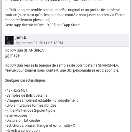
Le Tenori-On devient logiciel pour iPhone, iPod Touch et iPad!
Le TNR-i app ressemble bien au modèle original et on profite de la même
matrice (si ce n'est qu'ici les points de contrôle sont justes tactiles via l'écran
et non réellement physiques).
Cette iApp devrait coûter 19,99$ sur l'App Store!
jem.b
September 01, 2011 06:18PM
Hollow Sun SHANGRI-LA
Hollow Sun réalise la banque de samples de bols tibétains SHANGRI-LA.
Prévue pour tourner sous Kontakt, une GUI personnalisée est disponible.
Quelques caractéristiques:
- 48kHz/24-bit
- Samples de Bols tibétains
- Chaque sample est éditable individuellement
- LFO à multiples formes d'ondes
- Filtre Multi-mode 2-pole/4-pole
- 2 enveloppes
- Distorsion, bit crusher
- EQ, chorus, phaser, flanger et echo multi-FX
- Réverb à convolution