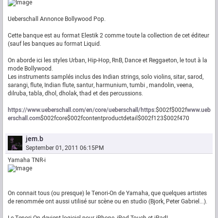
Ueberschall Annonce Bollywood Pop.
Cette banque est au format Elestik 2 comme toute la collection de cet éditeur
(sauf les banques au format Liquid.
On aborde ici les styles Urban, Hip-Hop, RnB, Dance et Reggaeton, le tout à la
mode Bollywood.
Les instruments samplés inclus des Indian strings, solo violins, sitar, sarod,
sarangi, flute, Indian flute, santur, harmunium, tumbi , mandolin, veena,
dilruba, tabla, dhol, dholak, thad et des percussions.
https://www.ueberschall.com/en/core/ueberschall/https:
$002f$002f
www.ueb
erschall.com
$002fcore$002fcontentproductdetail$002f123$002f470
jem.b
September 01, 2011 06:15PM
Yamaha TNR-i
On connait tous (ou presque) le Tenori-On de Yamaha, que quelques artistes
de renommée ont aussi utilisé sur scène ou en studio (Bjork, Peter Gabriel...).