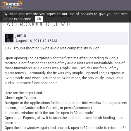
By using our website you agree to our use of cookies to give you the best
Trancegoa.org
Forum
::. Créations musicales
online experience.
OK
LA CHRONIQUE DE JEM.B
jem.b
August 14, 2011 12:16AM
10.7: Troubleshooting 32-bit audio unit compatibility in Lion
Upon opening Logic Express 9 for the first time after upgrading to Lion, I
received a notification that some of my audio units were unavailable (one of
these unavailable audio units was AmpliTube 3, which I use for all of my
guitar tones!). Fortunately, the fix was very simple: I opened Logic Express in
32-bit mode, and when I returned to 64-bit mode, the previously unavailable
audio units were functional again.
Here are the steps I took:
Close Logic Express.
Navigate to the Applications folder and open the info window for Logic; select
its icon, and Control+click Get Info, or press Command+I.
In the Info window, click the box for 'open in 32-bit mode.'
Open Logic Express, allow it to scan the audio units and finish loading, then
close it.
Open the Info window again and uncheck 'open in 32-bit mode' to return to 64-