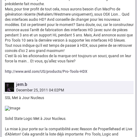
précédente fait mouche.
Mais, pour tirer profit de tout cela, nous aurons besoin d'un MacPro de
génération récente (Nehalem/Westmere uniquement), sous OSX Lion... Quid
des interfaces audio HD? Avid conseille de changer pour les nouveaux
modèles. Est ce pertinent pour le moment? Sans doute, oui, car le constructeur
annonce aussi l'arrêt de fabrication des interfaces HD (avec suivi de pièces
pendant 3 ans et un support HL pendant 5 ans. Mais, Avid annonce aussi que
Pro Tools 10 sera la dernière version à supporter les interfaces HD bleues.
Tout nous indique qu'il est temps de passer à HDX, sous peine de se retrouver
coincés d'ici 2 ans grand maximum!
C'est là où les aficionados de la marque ont toujours un souci, quand on leur
force la main... Et vous, qu'allez vous faire?
http://www.avid.com/US/products/Pro-Tools-HDX
jem.b
December 25, 2011 04:02PM
SSL Met à Jour Nucleus
Solid State Logic Met à Jour Nucleus.
La mise à jour porte sur la compatibilité avec Reason de Properllehead et Live
d'Ableton! Cela agrandit la liste déjà importante: Pro Tools, Logic and