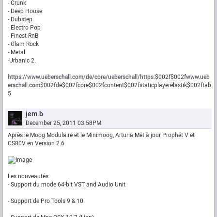
- Crunk
- Deep House
- Dubstep
- Electro Pop
- Finest RnB
- Glam Rock
- Metal
-Urbanic 2.
https://www.ueberschall.com/de/core/ueberschall/https:
$002f$002f
www.ueb
erschall.com
$002fde$002fcore$002fcontent$002fstaticplayerelastik$002ftab
5
jem.b
December 25, 2011 03:58PM
Après le Moog Modulaire et le Minimoog, Arturia Met à jour Prophet V et
CS80V en Version 2.6.
Les nouveautés:
- Support du mode 64-bit VST and Audio Unit
- Support de Pro Tools 9 & 10