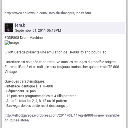
http://www.hollowsun.com/HS2/sli/shangrila/index.htm
jem.b
September 01, 2011 06:19PM
EGDR808 Drum Machine
Elliott Garage présente une émulation de TR-808 Roland pour iPad!
L'interface est soignée et on retrouve tous les réglages du modèle original.
Entre un iPad 2 et ce soft , ce sera toujours moins cher qu'une vraie TR-808
Vintage!
Quelques caractéristiques:
- Interface identique à la TR-808
- Séquenceur 16 pas
- 12 patterns programmables et 4 fills patterns
- Auto fill tous les 2, 4, 8, 12 ou16 pattern
- Sauvegarde des patterns et des songs.[p]
http://elliottgarage.wordpress.com/2011/08/11/eg-dr808-is-now-available-
on-itunes-store/