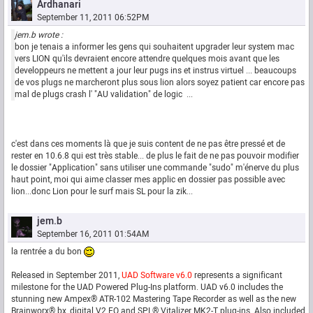
Ardhanari
September 11, 2011 06:52PM
jem.b wrote :
bon je tenais a informer les gens qui souhaitent upgrader leur system mac
vers LION qu'ils devraient encore attendre quelques mois avant que les
developpeurs ne mettent a jour leur pugs ins et instrus virtuel ... beaucoups
de vos plugs ne marcheront plus sous lion alors soyez patient car encore pas
mal de plugs crash l' "AU validation" de logic ...
c'est dans ces moments là que je suis content de ne pas être pressé et de
rester en 10.6.8 qui est très stable... de plus le fait de ne pas pouvoir modifier
le dossier "Application" sans utiliser une commande "sudo" m'énerve du plus
haut point, moi qui aime classer mes applic en dossier pas possible avec
lion...donc Lion pour le surf mais SL pour la zik...
jem.b
September 16, 2011 01:54AM
la rentrée a du bon
Released in September 2011,
UAD Software v6.0
represents a significant
milestone for the UAD Powered Plug-Ins platform. UAD v6.0 includes the
stunning new Ampex® ATR-102 Mastering Tape Recorder as well as the new
Brainworx® bx_digital V2 EQ and SPL® Vitalizer MK2-T plug-ins. Also included