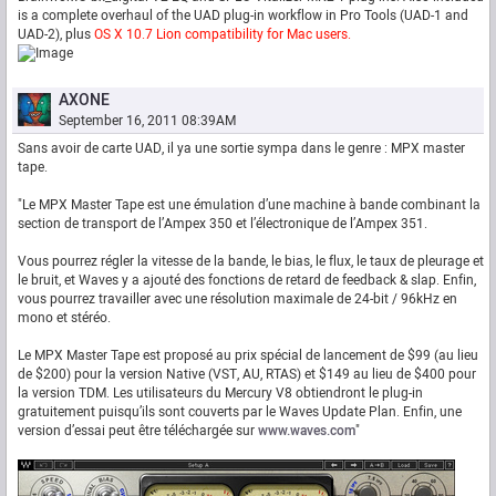
is a complete overhaul of the UAD plug-in workflow in Pro Tools (UAD-1 and
UAD-2), plus
OS X 10.7 Lion compatibility for Mac users.
AXONE
September 16, 2011 08:39AM
Sans avoir de carte UAD, il ya une sortie sympa dans le genre : MPX master
tape.
"Le MPX Master Tape est une émulation d’une machine à bande combinant la
section de transport de l’Ampex 350 et l’électronique de l’Ampex 351.
Vous pourrez régler la vitesse de la bande, le bias, le flux, le taux de pleurage et
le bruit, et Waves y a ajouté des fonctions de retard de feedback & slap. Enfin,
vous pourrez travailler avec une résolution maximale de 24-bit / 96kHz en
mono et stéréo.
Le MPX Master Tape est proposé au prix spécial de lancement de $99 (au lieu
de $200) pour la version Native (VST, AU, RTAS) et $149 au lieu de $400 pour
la version TDM. Les utilisateurs du Mercury V8 obtiendront le plug-in
gratuitement puisqu’ils sont couverts par le Waves Update Plan. Enfin, une
version d’essai peut être téléchargée sur
www.waves.com
"