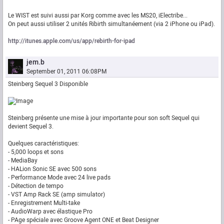
Le WIST est suivi aussi par Korg comme avec les MS20, iElectribe...
On peut aussi utiliser 2 unités Ribirth simultanéement (via 2 iPhone ou iPad).
http://itunes.apple.com/us/app/rebirth-for-ipad
jem.b
September 01, 2011 06:08PM
Steinberg Sequel 3 Disponible
Steinberg présente une mise à jour importante pour son soft Sequel qui
devient Sequel 3.
Quelques caractéristiques:
- 5,000 loops et sons
- MediaBay
- HALion Sonic SE avec 500 sons
- Performance Mode avec 24 live pads
- Détection de tempo
- VST Amp Rack SE (amp simulator)
- Enregistrement Multi-take
- AudioWarp avec élastique Pro
- PAge spéciale avec Groove Agent ONE et Beat Designer