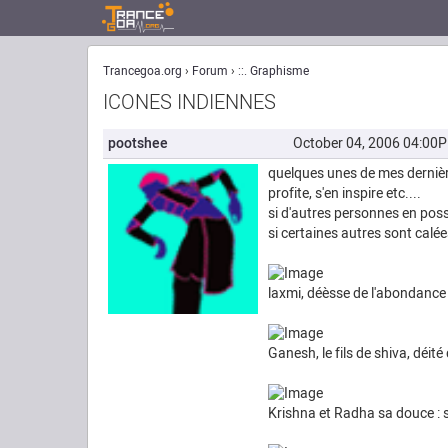
Trancegoa.org
Forum
::. Graphisme
ICONES INDIENNES
pootshee
October 04, 2006 04:00
quelques unes de mes dernière
profite, s'en inspire etc....
si d'autres personnes en possè
si certaines autres sont calée
laxmi, déèsse de l'abondance 
Ganesh, le fils de shiva, déité 
Krishna et Radha sa douce : sy