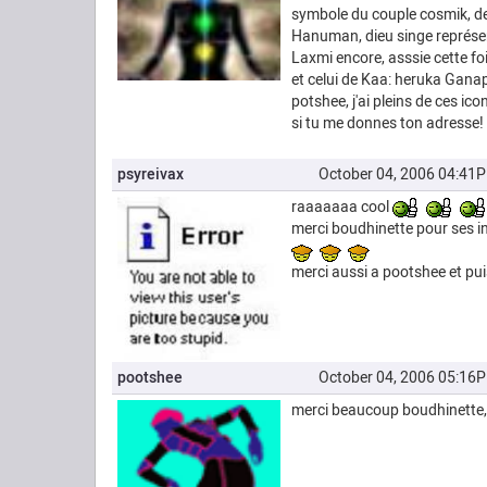
symbole du couple cosmik, de la
Hanuman, dieu singe représenté
Laxmi encore, asssie cette fo
et celui de Kaa: heruka Gana
potshee, j'ai pleins de ces ic
si tu me donnes ton adresse!
psyreivax
October 04, 2006 04:41
raaaaaaa cool
merci boudhinette pour ses inf
merci aussi a pootshee et pui
pootshee
October 04, 2006 05:16
merci beaucoup boudhinette, 