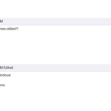
PM
mes oldies!!!
PM
Edited
hindoue:
hnou