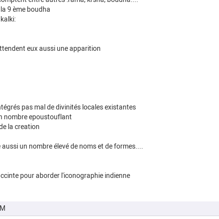
la 9 ème boudha
kalki:
ttendent eux aussi une apparition
ntégrés pas mal de divinités locales existantes
un nombre epoustouflant
de la creation
aussi un nombre élevé de noms et de formes....
succinte pour aborder l'iconographie indienne
PM