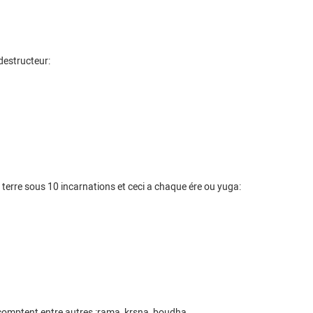
 destructeur:
terre sous 10 incarnations et ceci a chaque ére ou yuga:
comptent entre autres :rama, krsna, boudha....