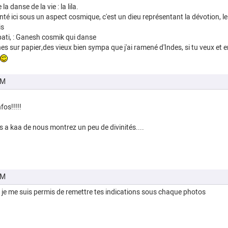
 danse de la vie : la lila.
 ici sous un aspect cosmique, c'est un dieu représentant la dévotion, le s
is
pati, : Ganesh cosmik qui danse
ones sur papier,des vieux bien sympa que j'ai ramené d'Indes, si tu veux et en
PM
os!!!!!
s a kaa de nous montrez un peu de divinités....
PM
je me suis permis de remettre tes indications sous chaque photos