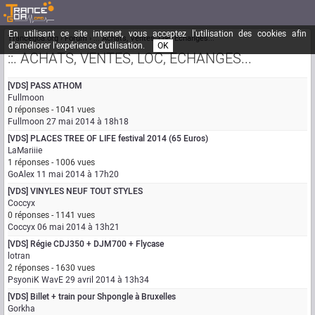
En utilisant ce site internet, vous acceptez l'utilisation des cookies afin
Trancegoa.org
Forum
::. Achats, Ventes, Loc, Echanges...
d'améliorer l'expérience d'utilisation.
OK
::. ACHATS, VENTES, LOC, ECHANGES...
[VDS] PASS ATHOM
Fullmoon
0 réponses - 1041 vues
Fullmoon
27 mai 2014 à 18h18
[VDS] PLACES TREE OF LIFE festival 2014 (65 Euros)
LaMariiie
1 réponses - 1006 vues
GoAlex
11 mai 2014 à 17h20
[VDS] VINYLES NEUF TOUT STYLES
Coccyx
0 réponses - 1141 vues
Coccyx
06 mai 2014 à 13h21
[VDS] Régie CDJ350 + DJM700 + Flycase
lotran
2 réponses - 1630 vues
PsyoniK WavE
29 avril 2014 à 13h34
[VDS] Billet + train pour Shpongle à Bruxelles
Gorkha