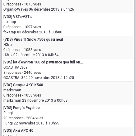
0 réponses - 1075 vues
Organic-Waves
06 décembre 2013 à 04h26
[VDS] VSTs-VSTIs
foxatap
0 réponses - 1097 vues
foxatap
03 décembre 2013 à 00h00
(VDS) Virus TI Snow 750e quasi neuf
H3rtz
0 réponses - 1088 vues
H3rtz
02 décembre 2013 à 04h54
[VDS] lot d'environ 160 cd psytrance goa full on...
GOASTRAL369
8 réponses - 2440 vues
GOASTRAL369
29 novembre 2013 à 19h25
[VDS] Casque AKG K540
marksman
0 réponses - 1053 vues
marksman
23 novembre 2013 à 00h03
[VDS] Fungi's Psyshop
Fungi
20 réponses - 2804 vues
Fungi
22 novembre 2013 à 10h55
[VDS] Akai APC 40
djsoundy