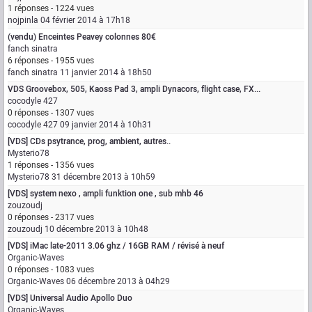
1 réponses - 1224 vues
nojpinla
04 février 2014 à 17h18
(vendu) Enceintes Peavey colonnes 80€
fanch sinatra
6 réponses - 1955 vues
fanch sinatra
11 janvier 2014 à 18h50
VDS Groovebox, 505, Kaoss Pad 3, ampli Dynacors, flight case, FX...
cocodyle 427
0 réponses - 1307 vues
cocodyle 427
09 janvier 2014 à 10h31
[VDS] CDs psytrance, prog, ambient, autres..
Mysterio78
1 réponses - 1356 vues
Mysterio78
31 décembre 2013 à 10h59
[VDS] system nexo , ampli funktion one , sub mhb 46
zouzoudj
0 réponses - 2317 vues
zouzoudj
10 décembre 2013 à 10h48
[VDS] iMac late-2011 3.06 ghz / 16GB RAM / révisé à neuf
Organic-Waves
0 réponses - 1083 vues
Organic-Waves
06 décembre 2013 à 04h29
[VDS] Universal Audio Apollo Duo
Organic-Waves