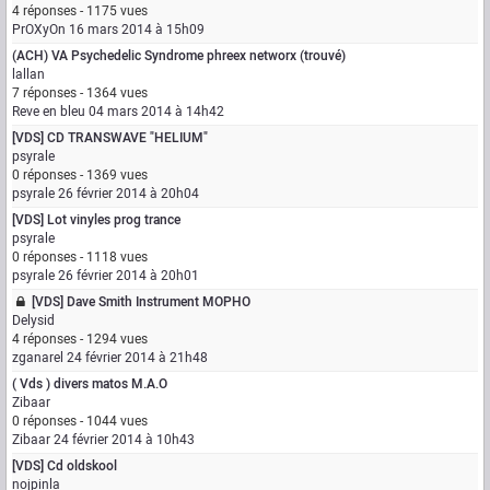
4 réponses - 1175 vues
PrOXyOn
16 mars 2014 à 15h09
(ACH) VA Psychedelic Syndrome phreex networx (trouvé)
lallan
7 réponses - 1364 vues
Reve en bleu
04 mars 2014 à 14h42
[VDS] CD TRANSWAVE "HELIUM"
psyrale
0 réponses - 1369 vues
psyrale
26 février 2014 à 20h04
[VDS] Lot vinyles prog trance
psyrale
0 réponses - 1118 vues
psyrale
26 février 2014 à 20h01
[VDS] Dave Smith Instrument MOPHO
Delysid
4 réponses - 1294 vues
zganarel
24 février 2014 à 21h48
( Vds ) divers matos M.A.O
Zibaar
0 réponses - 1044 vues
Zibaar
24 février 2014 à 10h43
[VDS] Cd oldskool
nojpinla