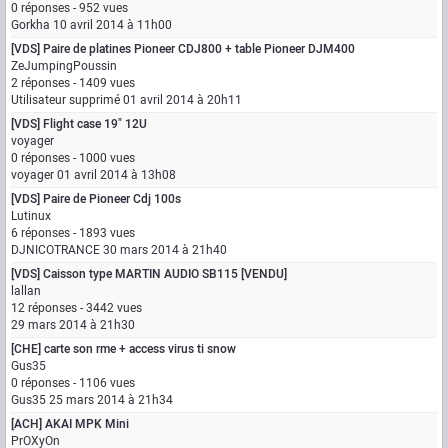
0 réponses - 952 vues
Gorkha
10 avril 2014 à 11h00
[VDS] Paire de platines Pioneer CDJ800 + table Pioneer DJM400
ZeJumpingPoussin
2 réponses - 1409 vues
Utilisateur supprimé
01 avril 2014 à 20h11
[VDS] Flight case 19" 12U
voyager
0 réponses - 1000 vues
voyager
01 avril 2014 à 13h08
[VDS] Paire de Pioneer Cdj 100s
Lutinux
6 réponses - 1893 vues
DJNICOTRANCE
30 mars 2014 à 21h40
[VDS] Caisson type MARTIN AUDIO SB115 [VENDU]
lallan
12 réponses - 3442 vues
29 mars 2014 à 21h30
[CHE] carte son rme + access virus ti snow
Gus35
0 réponses - 1106 vues
Gus35
25 mars 2014 à 21h34
[ACH] AKAI MPK Mini
PrOXyOn