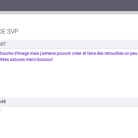
DE SVP
h57
retouche d'image mais j'aimerai pouvoir créer et faire des retouches un peu 
petites astuces merci boucou!
h48
?