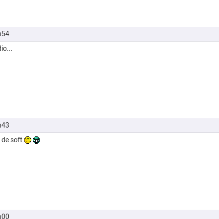
h54
io...
h43
 de soft
h00