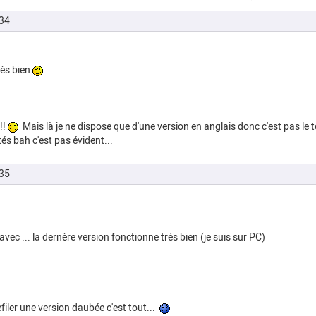
34
rès bien
!!
Mais là je ne dispose que d'une version en anglais donc c'est pas le to
ités bah c'est pas évident...
35
vec ... la dernère version fonctionne trés bien (je suis sur PC)
filer une version daubée c'est tout...