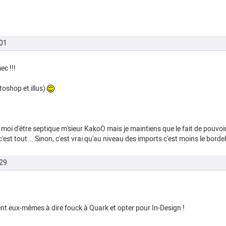
01
ec !!!
toshop et illus)
e moi d'être septique m'sieur KakoO mais je maintiens que le fait de pouvo
 c'est tout... Sinon, c'est vrai qu'au niveau des imports c'est moins le bord
29
 eux-mêmes à dire fouck à Quark et opter pour In-Design !