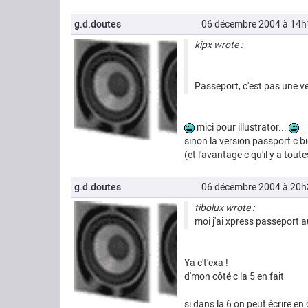
g.d.doutes
06 décembre 2004 à 14h
kipx wrote :
Passeport, c'est pas une ver
mici pour illustrator...
sinon la version passport c bien
(et l'avantage c qu'il y a tout
g.d.doutes
06 décembre 2004 à 20h
tibolux wrote :
moi j'ai xpress passeport au
Ya c't'exa !
d'mon côté c la 5 en fait
si dans la 6 on peut écrire en