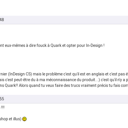
48
 eux-mêmes à dire fouck à Quark et opter pour In-Design !
 dernier (InDesign CS) mais le problème c'est qu'il est en anglais et c'est pa
is c'est peut-être du à ma méconnaissance du produit...) c'est qu'il n'y a
s Quark!! Alors quand tu veux faire des trucs vraiment précis tu fais c
55
!!!
hop et illus)