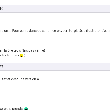
10
sion... Pour écrire dans ou sur un cercle, sert toi plutôt d'illustrator c'est
 la 6 je crois (tjrs pas vérifié)
es les langues
)
37
 taf et c'est une version 4 !
 cercle je prends