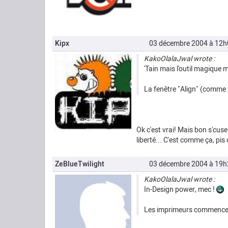
Kipx
03 décembre 2004 à 12h
KakoOlalaJwal wrote :
'Tain mais l'outil magique m
La fenêtre "Align" (comme 
Ok c'est vrai! Mais bon s'cus
liberté... C'est comme ça, pis
ZeBlueTwilight
03 décembre 2004 à 19h
KakoOlalaJwal wrote :
In-Design power, mec !
Les imprimeurs commencent