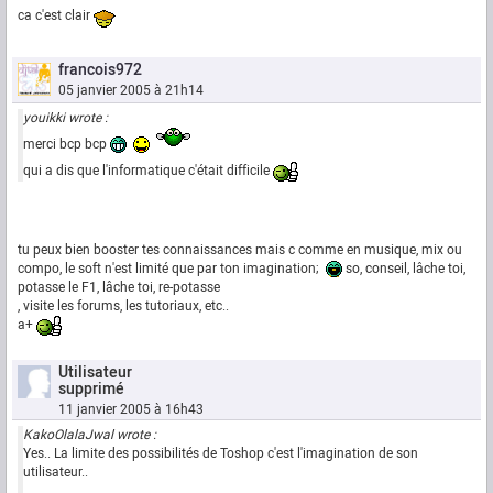
ca c'est clair
francois972
05 janvier 2005 à 21h14
youikki wrote :
merci bcp bcp
qui a dis que l'informatique c'était difficile
tu peux bien booster tes connaissances mais c comme en musique, mix ou
compo, le soft n'est limité que par ton imagination;
so, conseil, lâche toi,
potasse le F1, lâche toi, re-potasse
, visite les forums, les tutoriaux, etc..
a+
Utilisateur
supprimé
11 janvier 2005 à 16h43
KakoOlalaJwal wrote :
Yes.. La limite des possibilités de Toshop c'est l'imagination de son
utilisateur..