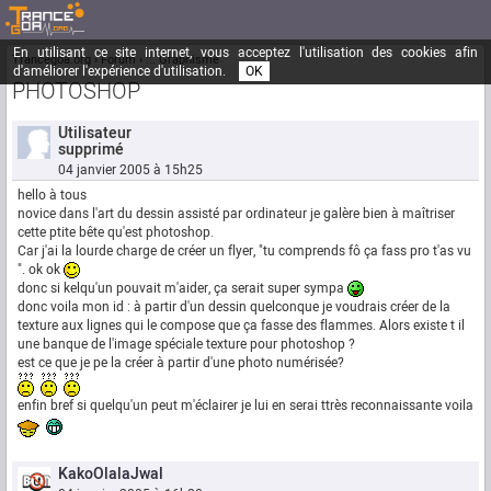
En utilisant ce site internet, vous acceptez l'utilisation des cookies afin
Trancegoa.org
Forum
::. Graphisme
d'améliorer l'expérience d'utilisation.
OK
PHOTOSHOP
Utilisateur
supprimé
04 janvier 2005 à 15h25
hello à tous
novice dans l'art du dessin assisté par ordinateur je galère bien à maîtriser
cette ptite bête qu'est photoshop.
Car j'ai la lourde charge de créer un flyer, "tu comprends fô ça fass pro t'as vu
". ok ok
donc si kelqu'un pouvait m'aider, ça serait super sympa
donc voila mon id : à partir d'un dessin quelconque je voudrais créer de la
texture aux lignes qui le compose que ça fasse des flammes. Alors existe t il
une banque de l'image spéciale texture pour photoshop ?
est ce que je pe la créer à partir d'une photo numérisée?
enfin bref si quelqu'un peut m'éclairer je lui en serai ttrès reconnaissante voila
KakoOlalaJwal