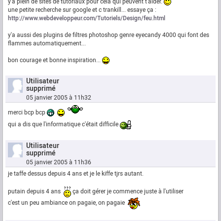
y'a plein de sites de tutoriaux pour cela qui peuvent t'aider.
une petite recherche sur google et c trankill... essaye ça :
http://www.webdeveloppeur.com/Tutoriels/Design/feu.html
y'a aussi des plugins de filtres photoshop genre eyecandy 4000 qui font des
flammes automatiquement...
bon courage et bonne inspiration...
Utilisateur
supprimé
05 janvier 2005 à 11h32
merci bcp bcp
qui a dis que l'informatique c'était difficile
Utilisateur
supprimé
05 janvier 2005 à 11h36
je taffe dessus depuis 4 ans et je le kiffe tjrs autant.
putain depuis 4 ans
ça doit gérer je commence juste à l'utiliser
c'est un peu ambiance on pagaie, on pagaie