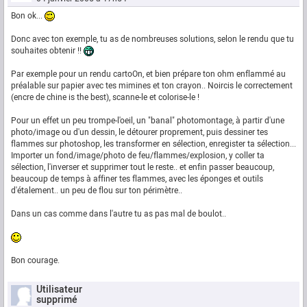
Bon ok...
Donc avec ton exemple, tu as de nombreuses solutions, selon le rendu que tu
souhaites obtenir !!
Par exemple pour un rendu cartoOn, et bien prépare ton ohm enflammé au
préalable sur papier avec tes mimines et ton crayon.. Noircis le correctement
(encre de chine is the best), scanne-le et colorise-le !
Pour un effet un peu trompe-l'oeil, un "banal" photomontage, à partir d'une
photo/image ou d'un dessin, le détourer proprement, puis dessiner tes
flammes sur photoshop, les transformer en sélection, enregister ta sélection...
Importer un fond/image/photo de feu/flammes/explosion, y coller ta
sélection, l'inverser et supprimer tout le reste.. et enfin passer beaucoup,
beaucoup de temps à affiner tes flammes, avec les éponges et outils
d'étalement.. un peu de flou sur ton périmètre..
Dans un cas comme dans l'autre tu as pas mal de boulot..
Bon courage.
Utilisateur
supprimé