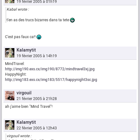
19 février 2005 à 01h19
Kabal wrote :
t'en as des trucs bizarres dans ta tete
C'est pas faux ca!!
Kalamytit
19 février 2005 à 14h19
MindTravel:
http://img190.exs.cx/img190/8772/mindtravel3xj.jpg
HappyNight:
http://img183.exs.cx/img183/5517/happynight3sc.jpg
virgouil
21 février 2005 à 21h28
ah j'aime bien "Mind Travel"!
Kalamytit
22 février 2005 à 12h43
virgouil wrote :