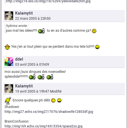
http://img218.exs.cx/img218/5269/yellowdark2hm.jpg
Kalamytit
22 mars 2005 à 23h50
hybrixs wrote :
pas mal tes idées!!!!!
tu en as d'autres comme ça?
Yes j'en ai tout plein qui se perdent dans ma tete lol!!!!!
ddel
03 avril 2005 à 01h09
moi aussi j'suis dingues des noenoelles!
splendide!!!!!!!!!!
Kalamytit
19 avril 2005 à 19h47
Modifié
Encore quelques pti délir
:
Shadown:
http://img27.echo.cx/img27/7076/shadowife12803df.jpg
BrainConfusion:
http://img169.echo.cx/img169/3354/space2zx.jpg