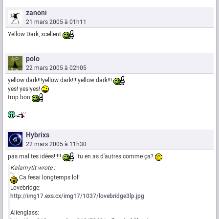
zanoni
21 mars 2005 à 01h11
Yellow Dark, xcellent
polo
22 mars 2005 à 02h05
yellow dark!!!yellow dark!!! yellow dark!!!
yes! yes!yes!
trop bon
Hybrixs
22 mars 2005 à 11h30
pas mal tes idées!!!!!
tu en as d'autres comme ça?
Kalamytit wrote :
Ca fesai longtemps lol!
Lovebridge:
http://img17.exs.cx/img17/1037/lovebridge3lp.jpg
Alienglass: