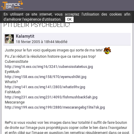
En utilisant ce site internet, vous acceptez l'utilisation des cookies afin
Trancegoa.org
Forum
::. Graphisme
d'améliorer l'expérience d'utilisation.
OK
PTI DÉLIR PSYCHEDELIC!
Kalamytit
18 février 2005 à 18h44
Modifié
Juste pour le fun voici quelques images qui sorte de ma tete!
Ps:J'ai réduit la résolution histoire que ca rame pas trop!
CubensisState
http://img16.exs.cx/img16/3241/cubensisstate6us.jpg
EyeMush
http://img158.exs.cx/img158/970/eyemush0kt.jpg
WhatIs?
http://img141.exs.cx/img141/2803/whatis9hv.jpg
FishMush
http://img231.exs.cx/img231/4093/fishmushback5ah.jpg
Mescarange
http://img199.exs.cx/img199/2880/mescarangebg1lite7sk.jpg
RePs:si vous voulez voir les images dans leur totalité il suffit de faire bouton
de droite sur l'image puis propriété,puis copier coller le lien dans l'navigateur
et enfin cliké sur l'image en question,j'en remettrai régulièrement dans ce post.