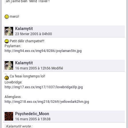
ah j'aime bien "Mind Travel"!
merci!
Kalamytit
23 février 2005 à 04h00
Petit délir champetre!!!
Psylaman:
http://img94.exs.cx/img94/8286/psylaman5tn.jpg
Kalamytit
16 mars 2005 à 12h56
Modifié
Ca fesai longtemps lol!
Lovebridge:
http://img17.exs.cx/img17/1037/lovebridge3lp.jpg
Alienglass:
http://img218.exs.cx/img218/5269/yellowdark2hm.jpg
Psychedelic_Moon
16 mars 2005 à 13h38
Kalamytit wrote :