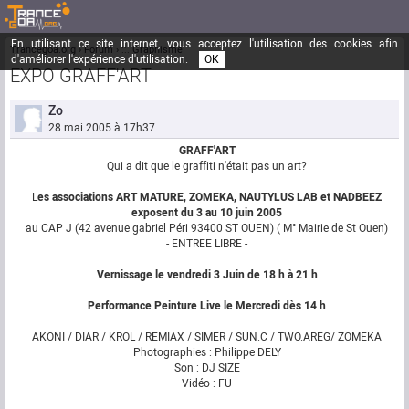
En utilisant ce site internet, vous acceptez l'utilisation des cookies afin
Trancegoa.org
Forum
::. Graphisme
d'améliorer l'expérience d'utilisation.
OK
EXPO GRAFF'ART
Zo
28 mai 2005 à 17h37
GRAFF'ART
Qui a dit que le graffiti n'était pas un art?
L
es associations ART MATURE, ZOMEKA, NAUTYLUS LAB et NADBEEZ
exposent du 3 au 10 juin 2005
au CAP J (42 avenue gabriel Péri 93400 ST OUEN) ( M° Mairie de St Ouen)
- ENTREE LIBRE -
Vernissage le vendredi 3 Juin de 18 h à 21 h
Performance Peinture Live le Mercredi dès 14 h
AKONI / DIAR / KROL / REMIAX / SIMER / SUN.C / TWO.AREG/ ZOMEKA
Photographies : Philippe DELY
Son : DJ SIZE
Vidéo : FU