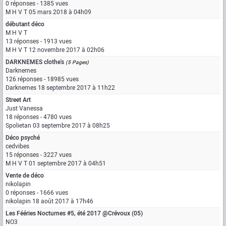
0 réponses - 1385 vues
M H V T
05 mars 2018 à 04h09
débutant déco
M H V T
13 réponses - 1913 vues
M H V T
12 novembre 2017 à 02h06
DARKNEMES clothe's
(5 Pages)
Darknemes
126 réponses - 18985 vues
Darknemes
18 septembre 2017 à 11h22
Street Art
Just Vanessa
18 réponses - 4780 vues
Spolietan
03 septembre 2017 à 08h25
Déco psyché
cedvibes
15 réponses - 3227 vues
M H V T
01 septembre 2017 à 04h51
Vente de déco
nikolapin
0 réponses - 1666 vues
nikolapin
18 août 2017 à 17h46
Les Fééries Nocturnes #5, été 2017 @Crévoux (05)
NO3