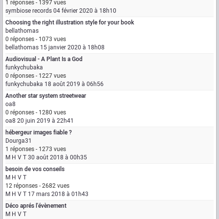
1 réponses - 1397 vues
symbiose records
04 février 2020 à 18h10
Choosing the right illustration style for your book
bellathomas
0 réponses - 1073 vues
bellathomas
15 janvier 2020 à 18h08
Audiovisual - A Plant Is a God
funkychubaka
0 réponses - 1227 vues
funkychubaka
18 août 2019 à 06h56
Another star system streetwear
oa8
0 réponses - 1280 vues
oa8
20 juin 2019 à 22h41
hébergeur images fiable ?
Dourga31
1 réponses - 1273 vues
M H V T
30 août 2018 à 00h35
besoin de vos conseils
M H V T
12 réponses - 2682 vues
M H V T
17 mars 2018 à 01h43
Déco aprés l'évènement
M H V T