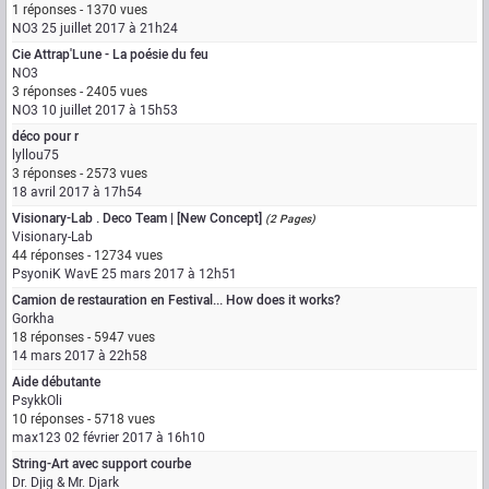
1 réponses - 1370 vues
NO3
25 juillet 2017 à 21h24
Cie Attrap'Lune - La poésie du feu
NO3
3 réponses - 2405 vues
NO3
10 juillet 2017 à 15h53
déco pour r
lyllou75
3 réponses - 2573 vues
18 avril 2017 à 17h54
Visionary-Lab . Deco Team | [New Concept]
(2 Pages)
Visionary-Lab
44 réponses - 12734 vues
PsyoniK WavE
25 mars 2017 à 12h51
Camion de restauration en Festival... How does it works?
Gorkha
18 réponses - 5947 vues
14 mars 2017 à 22h58
Aide débutante
PsykkOli
10 réponses - 5718 vues
max123
02 février 2017 à 16h10
String-Art avec support courbe
Dr. Djig & Mr. Djark