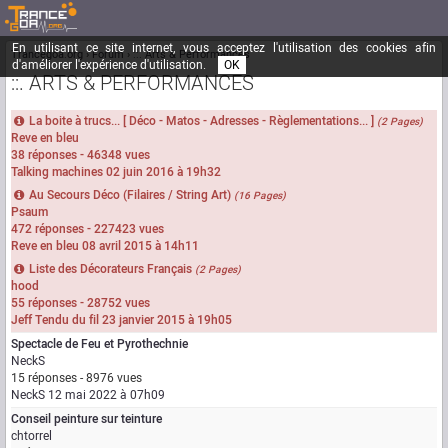
En utilisant ce site internet, vous acceptez l'utilisation des cookies afin
Trancegoa.org
Forum
::. Arts & Performances
d'améliorer l'expérience d'utilisation.
OK
::. ARTS & PERFORMANCES
La boite à trucs... [ Déco - Matos - Adresses - Règlementations... ]
(2 Pages)
Reve en bleu
38 réponses - 46348 vues
Talking machines
02 juin 2016 à 19h32
Au Secours Déco (Filaires / String Art)
(16 Pages)
Psaum
472 réponses - 227423 vues
Reve en bleu
08 avril 2015 à 14h11
Liste des Décorateurs Français
(2 Pages)
hood
55 réponses - 28752 vues
Jeff Tendu du fil
23 janvier 2015 à 19h05
Spectacle de Feu et Pyrothechnie
NeckS
15 réponses - 8976 vues
NeckS
12 mai 2022 à 07h09
Conseil peinture sur teinture
chtorrel