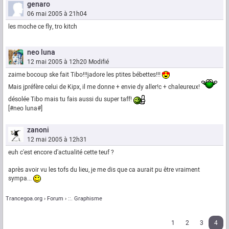
genaro
06 mai 2005 à 21h04
les moche ce fly, tro kitch
neo luna
12 mai 2005 à 12h20
Modifié
zaime bocoup ske fait Tibo!!!jadore les ptites bébettes!!!
Mais jpréfère celui de Kipx, il me donne + envie dy aller!c + chaleureux!
désolée Tibo mais tu fais aussi du super taff!
[#neo luna#]
zanoni
12 mai 2005 à 12h31
euh c'est encore d'actualité cette teuf ?
après avoir vu les tofs du lieu, je me dis que ca aurait pu être vraiment
sympa...
Trancegoa.org
Forum
::. Graphisme
1
2
3
4