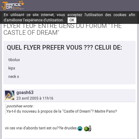
En utilisant ce site internet, vous acceptez l'utilisation des cookies afin
Trancegoa.org
Forum
::. Graphisme
d'améliorer l'expérience d'utilisation.
OK
FLYER TEUF ENTRE GENS DU FORUM "THE
CASTLE OF DREAM"
QUEL FLYER PREFER VOUS ??? CELUI DE:
tibolux
kipx
neck s
goash63
23 avril 2005 à 11h16
pootshee wrote :
Ya-t-il du nouveau à propos de la "Castle of Dream"? Maitre Pano?
vii ces vrai d'abords tant est ou??le druides