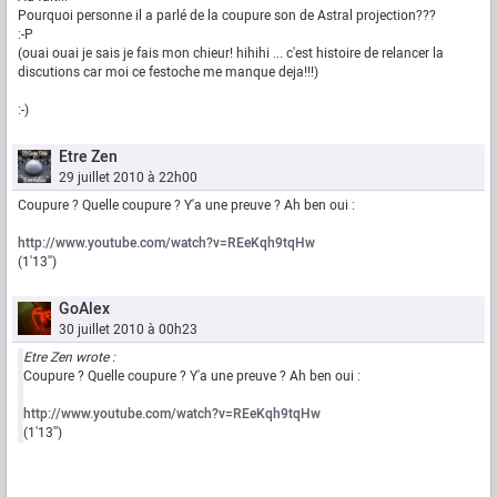
Pourquoi personne il a parlé de la coupure son de Astral projection???
:-P
(ouai ouai je sais je fais mon chieur! hihihi ... c'est histoire de relancer la
discutions car moi ce festoche me manque deja!!!)
:-)
Etre Zen
29 juillet 2010 à 22h00
Coupure ? Quelle coupure ? Y'a une preuve ? Ah ben oui :
http://www.youtube.com/watch?v=REeKqh9tqHw
(1'13'')
GoAlex
30 juillet 2010 à 00h23
Etre Zen wrote :
Coupure ? Quelle coupure ? Y'a une preuve ? Ah ben oui :
http://www.youtube.com/watch?v=REeKqh9tqHw
(1'13'')