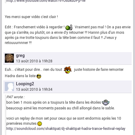
http://www.youtube.com/watch?v=OsukdDPp-fw
Yes merci super vidéo c'est clair !
Edit : Franchement vidéo à regarder !
Vraiment pas mal ! On a pas envie
que ça s'arrête, ou plutôt, on a envie d'y retourner !!! Hannn plus d'un mois
après ça me trotte toujours dans la tête bien comme il faut !! J'veux y
retouuurnnner !!!
greg
13 août 2010 à 19h28
Euh... c'était pour dire... rien du tout
juste histoire de faire remonter
Hadra dans la liste
Looping2
13 août 2010 à 19h34
PAT wrote :
bon ben 1 mois après on a toujours la tête dans les étoiles
beaucoup aimé les moments passés au chill allongé dans le sable.
voici un replay de mon set pour ceux qui se sont endormis après les 10
premières minutes
http://soundcloud.com/shaktipat/dj-shaktipat-hadra-trance-festival-replay