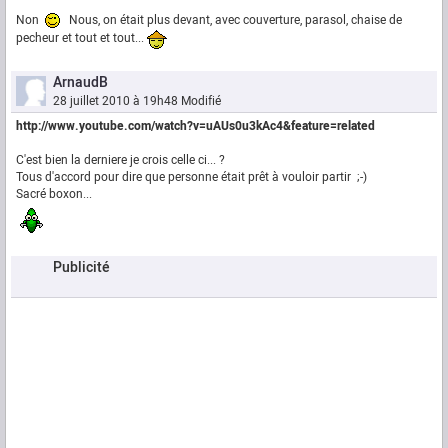
Non
Nous, on était plus devant, avec couverture, parasol, chaise de
pecheur et tout et tout...
ArnaudB
28 juillet 2010 à 19h48
Modifié
http://www.youtube.com/watch?v=uAUs0u3kAc4&feature=related
C'est bien la derniere je crois celle ci... ?
Tous d'accord pour dire que personne était prêt à vouloir partir ;-)
Sacré boxon...
Publicité