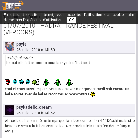
En utilisant ce site internet, vous acceptez l'utilisation des cookies afin
Trancegoa.org
Forum
::. Rapports
d'améliorer l'expérience d'utilisation.
OK
01/07/2010 - HADRA TRANCE FESTIVAL
(VERCORS)
psyla
26 juillet 2010 à 14h50
cedetjack wrote :
ba oui elle fait sa promo pour la mystic début sept
voui et vous aussi jespere! vous nous avez manquez samedi soir encore un
belle soiree avec de belles recontres et rerencontres
psykadelic_dream
26 juillet 2010 à 14h52
Ah, celle qui est en même temps que la tribes connection 4 ^^ Désolé mais si je
bouge ce sera à la tribes connection 4 car moins loin mais j'en doute (argent
etc..).