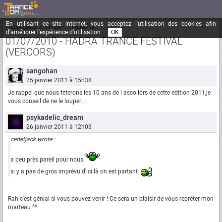
En utilisant ce site internet, vous acceptez l'utilisation des cookies afin
Trancegoa.org
Forum
::. Rapports
d'améliorer l'expérience d'utilisation.
OK
01/07/2010 - HADRA TRANCE FESTIVAL
(VERCORS)
sangohan
25 janvier 2011 à 15h38
Je rappel que nous feterons les 10 ans de l asso lors de cette edition 2011,je
vous conseil de ne le louper...
psykadelic_dream
26 janvier 2011 à 12h03
cedetjack wrote :
a peu près pareil pour nous
si y a pas de gros imprévu d'ici là on est partant
Rah c'est génial si vous pouvez venir ! Ce sera un plaisir de vous reprêter mon
marteau ^^