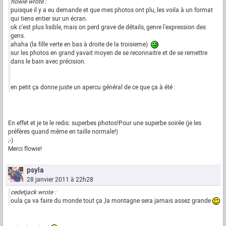
flowie wrote :
puisque il y a eu demande et que mes photos ont plu, les voila à un format
qui tiens entier sur un écran.
ok c'est plus lisible, mais on perd grave de détails, genre l'expression des
gens.
ahaha (la fille verte en bas à droite de la troisieme)
sur les photos en grand yavait moyen de se reconnaitre et de se remettre
dans le bain avec précision.
en petit ça donne juste un apercu général de ce que ça à été :
En effet et je te le redis: superbes photos!Pour une superbe soirée (je les
préfères quand même en taille normale!)
;-)
Merci flowie!
psyla
28 janvier 2011 à 22h28
cedetjack wrote :
oula ça va faire du monde tout ça ,la montagne sera jamais assez grande