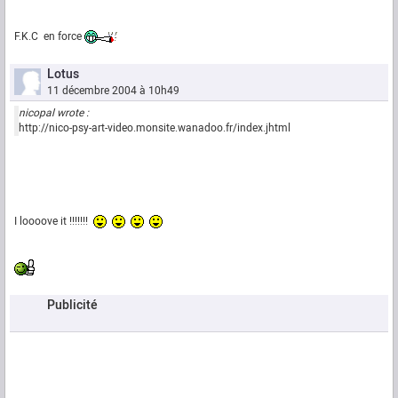
F.K.C en force
Lotus
11 décembre 2004 à 10h49
nicopal wrote :
http://nico-psy-art-video.monsite.wanadoo.fr/index.jhtml
I loooove it !!!!!!!
Publicité