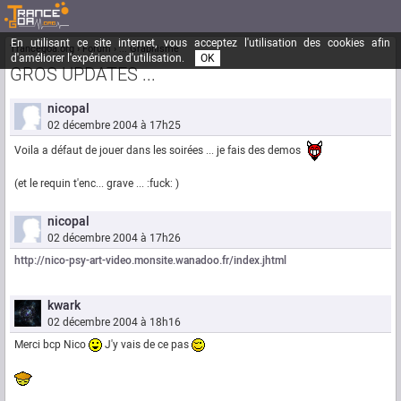
En utilisant ce site internet, vous acceptez l'utilisation des cookies afin
Trancegoa.org
Forum
::. Graphisme
d'améliorer l'expérience d'utilisation.
OK
GROS UPDATES ...
nicopal
02 décembre 2004 à 17h25
Voila a défaut de jouer dans les soirées ... je fais des demos
(et le requin t'enc... grave ... :fuck: )
nicopal
02 décembre 2004 à 17h26
http://nico-psy-art-video.monsite.wanadoo.fr/index.jhtml
kwark
02 décembre 2004 à 18h16
Merci bcp Nico
J'y vais de ce pas