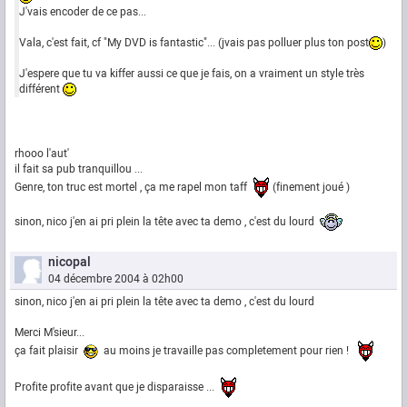
J'vais encoder de ce pas...
Vala, c'est fait, cf "My DVD is fantastic"... (jvais pas polluer plus ton post
)
J'espere que tu va kiffer aussi ce que je fais, on a vraiment un style très
différent
rhooo l'aut'
il fait sa pub tranquillou ...
Genre, ton truc est mortel , ça me rapel mon taff
(finement joué )
sinon, nico j'en ai pri plein la tête avec ta demo , c'est du lourd
nicopal
04 décembre 2004 à 02h00
sinon, nico j'en ai pri plein la tête avec ta demo , c'est du lourd
Merci M'sieur...
ça fait plaisir
au moins je travaille pas completement pour rien !
Profite profite avant que je disparaisse ...