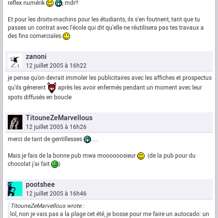
reflex numérik
, mdr!!
Et pour les droits-machins pour les étudiants, ils s'en foutnent, tant que tu
passes un contrat avec l'école qui dit qu'elle ne réutilisera pas tes travaux a
des fins comerciales
zanoni
12 juillet 2005 à 16h22
je pense qu'on devrait immoler les publicitaires avec les affiches et prospectus
qu'ils génerent
après les avoir enfermés pendant un moment avec leur
spots diffusés en boucle
TitouneZeMarvellous
12 juillet 2005 à 16h26
merci de tant de gentillesses
.....
Mais je fais de la bonne pub mwa moooooosieur
(de la pub pour du
chocolat j'ai fait
)
pootshee
12 juillet 2005 à 16h46
TitouneZeMarvellous wrote :
lol, non je vais pas a la plage cet été, je bosse pour me faire un autocado: un