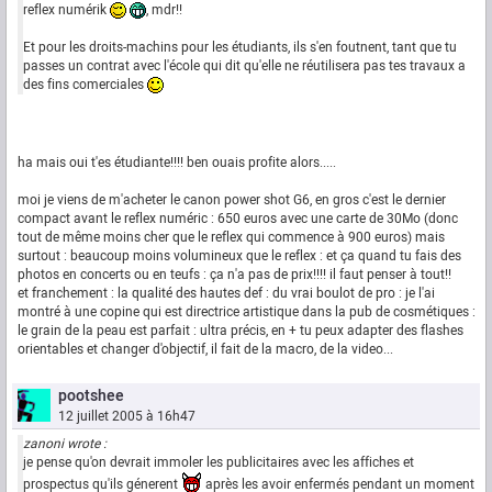
reflex numérik
, mdr!!
Et pour les droits-machins pour les étudiants, ils s'en foutnent, tant que tu
passes un contrat avec l'école qui dit qu'elle ne réutilisera pas tes travaux a
des fins comerciales
ha mais oui t'es étudiante!!!! ben ouais profite alors.....
moi je viens de m'acheter le canon power shot G6, en gros c'est le dernier
compact avant le reflex numéric : 650 euros avec une carte de 30Mo (donc
tout de même moins cher que le reflex qui commence à 900 euros) mais
surtout : beaucoup moins volumineux que le reflex : et ça quand tu fais des
photos en concerts ou en teufs : ça n'a pas de prix!!!! il faut penser à tout!!
et franchement : la qualité des hautes def : du vrai boulot de pro : je l'ai
montré à une copine qui est directrice artistique dans la pub de cosmétiques :
le grain de la peau est parfait : ultra précis, en + tu peux adapter des flashes
orientables et changer d'objectif, il fait de la macro, de la video...
pootshee
12 juillet 2005 à 16h47
zanoni wrote :
je pense qu'on devrait immoler les publicitaires avec les affiches et
prospectus qu'ils génerent
après les avoir enfermés pendant un moment