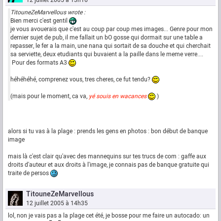
12 juillet 2005 à 13h16
TitouneZeMarvellous wrote :
Bien merci c'est gentil
je vous avouerais que c'est au coup par coup mes images... Genre pour mon
dernier sujet de pub, il me fallait un bO gosse qui dormait sur une table a
repasser, le fer a la main, une nana qui sortait de sa douche et qui cherchait
sa serviette, deux etudiants qui buvaient a la paille dans le meme verre....
Pour des formats A3
héhéhéhé, comprenez vous, tres cheres, ce fut tendu?
(mais pour le moment, ca va,
yé souis en wacances
)
alors si tu vas à la plage : prends les gens en photos : bon début de banque
image
mais là c'est clair qu'avec des mannequins sur tes trucs de com : gaffe aux
droits d'auteur et aux droits à l'image, je connais pas de banque gratuite qui
traite de persos
TitouneZeMarvellous
12 juillet 2005 à 14h35
lol, non je vais pas a la plage cet été, je bosse pour me faire un autocado: un