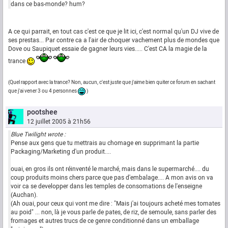
dans ce bas-monde? hum?
A ce qui parrait, en tout cas c'est ce que je lit ici, c'est normal qu'un DJ vive de
ses prestas... Par contre ca a l'air de choquer vachement plus de mondes que
Dove ou Saupiquet essaie de gagner leurs vies..... C'est CA la magie de la
trance
(Quel rapport avec la trance? Non, aucun, c'est juste que j'aime bien quiter ce forum en sachant
que j'ai vener 3 ou 4 personnes
)
pootshee
12 juillet 2005 à 21h56
Blue Twilight wrote :
Pense aux gens que tu mettrais au chomage en supprimant la partie
Packaging/Marketing d'un produit....
ouai, en gros ils ont réinventé le marché, mais dans le supermarché.... du
coup produits moins chers parce que pas d'embalage.... A mon avis on va
voir ca se developper dans les temples de consomations de l'enseigne
(Auchan).
(Ah ouai, pour ceux qui vont me dire : "Mais j'ai toujours acheté mes tomates
au poid" ... non, là je vous parle de pates, de riz, de semoule, sans parler des
fromages et autres trucs de ce genre conditionné dans un emballage