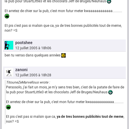
la pub pour StuartLittle3 et les chocolats Jeff de Bruges/Neuhaus
Et arretez de chier sur la pub, c'est mon futur meter kwaaaaaaaaaaaa...........
Et pis c'est pas si malsin que ca, ya de tres bonnes publicités tout de meme,
non? =S
pootshee
12 juillet 2005 à 18h06
ben tu verras dans quelques années
zanoni
12 juillet 2005 à 18h28
TitouneZeMarvellous wrote :
Persosolo, j'ai fait un mois, je m'y sens tres bien, c'est de la patate de faire de
la pub pour StuartLittle3 et les chocolats Jeff de Bruges/Neuhaus
Et arretez de chier sur la pub, c'est mon futur meter kwaaaaaaaaaaaa...........
Et pis c'est pas si malsin que ca,
ya de tres bonnes publicités tout de meme
,
non? =S