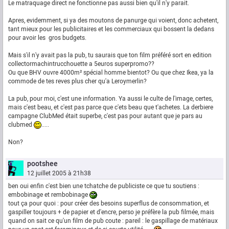
Le matraquage direct ne fonctionne pas aussi bien qu'il n'y parait.
Apres, evidemment, si ya des moutons de panurge qui voient, donc achetent,
tant mieux pour les publicitaires et les commerciaux qui bossent la dedans
pour avoir les gros budgets.
Mais s'il n'y avait pas la pub, tu saurais que ton film préféré sort en edition
collectormachintrucchouette a 5euros superpromo??
Ou que BHV ouvre 4000m² spécial homme bientot? Ou que chez Ikea, ya la
commode de tes reves plus cher qu'a Leroymerlin?
La pub, pour moi, c'est une information. Ya aussi le culte de l'image, certes,
mais c'est beau, et c'est pas parce que c'ets beau que t'achetes. La derbiere
campagne ClubMed était superbe, c'est pas pour autant que je pars au
clubmed
.....
Non?
pootshee
12 juillet 2005 à 21h38
ben oui enfin c'est bien une tchatche de publiciste ce que tu soutiens :
embobinage et rembobinage
tout ça pour quoi : pour créer des besoins superflus de consommation, et
gaspiller toujours + de papier et d'encre, perso je préfère la pub filmée, mais
quand on sait ce qu'un film de pub coute : pareil : le gaspillage de matériaux