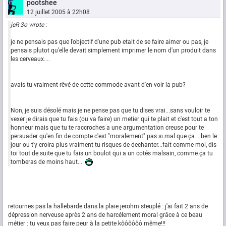
pootshee
12 juillet 2005 à 22h08
jeR 3o wrote :
je ne pensais pas que l'objectif d'une pub etait de se faire aimer ou pas, je
pensais plutot qu'elle devait simplement imprimer le nom d'un produit dans
les cerveaux....
avais tu vraiment rêvé de cette commode avant d'en voir la pub?
Non, je suis désolé mais je ne pense pas que tu dises vrai...sans vouloir te
vexer je dirais que tu fais (ou va faire) un metier qui te plait et c'est tout a ton
honneur mais que tu te raccroches a une argumentation creuse pour te
persuader qu'en fin de compte c'est "moralement" pas si mal que ça....ben le
jour ou t'y croira plus vraiment tu risques de dechanter...fait comme moi, dis
toi tout de suite que tu fais un boulot qui a un cotés malsain, comme ça tu
tomberas de moins haut....
retournes pas la hallebarde dans la plaie jerohm steuplé : j'ai fait 2 ans de
dépression nerveuse après 2 ans de harcélement moral grâce à ce beau
métier : tu veux pas faire peur à la petite kôôôôôô même!!!