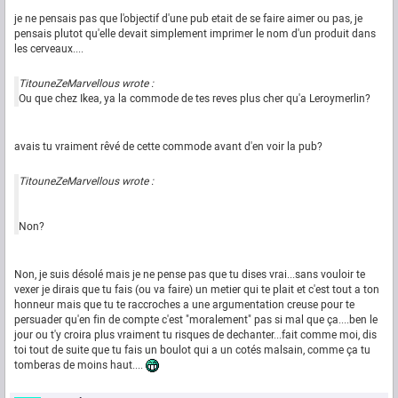
je ne pensais pas que l'objectif d'une pub etait de se faire aimer ou pas, je
pensais plutot qu'elle devait simplement imprimer le nom d'un produit dans
les cerveaux....
TitouneZeMarvellous wrote :
Ou que chez Ikea, ya la commode de tes reves plus cher qu'a Leroymerlin?
avais tu vraiment rêvé de cette commode avant d'en voir la pub?
TitouneZeMarvellous wrote :
Non?
Non, je suis désolé mais je ne pense pas que tu dises vrai...sans vouloir te
vexer je dirais que tu fais (ou va faire) un metier qui te plait et c'est tout a ton
honneur mais que tu te raccroches a une argumentation creuse pour te
persuader qu'en fin de compte c'est "moralement" pas si mal que ça....ben le
jour ou t'y croira plus vraiment tu risques de dechanter...fait comme moi, dis
toi tout de suite que tu fais un boulot qui a un cotés malsain, comme ça tu
tomberas de moins haut....