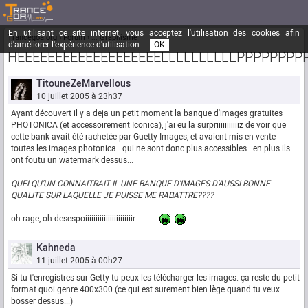
En utilisant ce site internet, vous acceptez l'utilisation des cookies afin
Trancegoa.org
Forum
::. Graphisme
d'améliorer l'expérience d'utilisation.
OK
HEEEEEEEEEEEEEEEEEEELLLLLLLLLLPPPPPPPPPP!
TitouneZeMarvellous
10 juillet 2005 à 23h37
Ayant découvert il y a deja un petit moment la banque d'images gratuites
PHOTONICA (et accessoirement Iconica), j'ai eu la surpriiiiiiiiiiiz de voir que
cette bank avait été rachetée par Guetty Images, et avaient mis en vente
toutes les images photonica...qui ne sont donc plus accessibles...en plus ils
ont foutu un watermark dessus...
QUELQU'UN CONNAITRAIT IL UNE BANQUE D'IMAGES D'AUSSI BONNE
QUALITE SUR LAQUELLE JE PUISSE ME RABATTRE????
oh rage, oh desespoiiiiiiiiiiiiiiiiiiiiiiir.........
Kahneda
11 juillet 2005 à 00h27
Si tu t'enregistres sur Getty tu peux les télécharger les images. ça reste du petit
format quoi genre 400x300 (ce qui est surement bien lège quand tu veux
bosser dessus...)