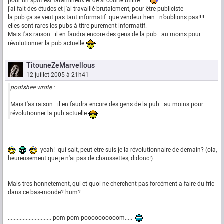
pour un spot est faramineux et de si courte utilité......
j'ai fait des études et j'ai travaillé brutalement, pour être publiciste
la pub ça se veut pas tant informatif que vendeur hein : n'oublions pas!!!!
elles sont rares les pubs à titre purement informatif.
Mais t'as raison : il en faudra encore des gens de la pub : au moins pour
révolutionner la pub actuelle
TitouneZeMarvellous
12 juillet 2005 à 21h41
pootshee wrote :
Mais t'as raison : il en faudra encore des gens de la pub : au moins pour
révolutionner la pub actuelle
yeah! qui sait, peut etre suis-je la révolutionnaire de demain? (ola,
heureusement que je n'ai pas de chaussettes, didonc!)
Mais tres honnetement, qui et quoi ne cherchent pas forcément a faire du fric
dans ce bas-monde? hum?
............................. pom pom poooooooooom.....