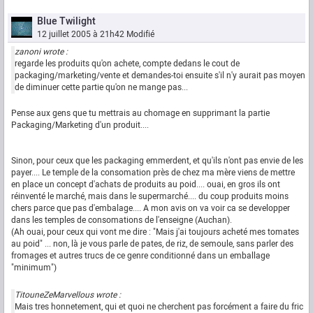
Blue Twilight
12 juillet 2005 à 21h42
Modifié
zanoni wrote :
regarde les produits qu'on achete, compte dedans le cout de
packaging/marketing/vente et demandes-toi ensuite s'il n'y aurait pas moyen
de diminuer cette partie qu'on ne mange pas...
Pense aux gens que tu mettrais au chomage en supprimant la partie
Packaging/Marketing d'un produit....
Sinon, pour ceux que les packaging emmerdent, et qu'ils n'ont pas envie de les
payer.... Le temple de la consomation près de chez ma mère viens de mettre
en place un concept d'achats de produits au poid.... ouai, en gros ils ont
réinventé le marché, mais dans le supermarché.... du coup produits moins
chers parce que pas d'embalage.... A mon avis on va voir ca se developper
dans les temples de consomations de l'enseigne (Auchan).
(Ah ouai, pour ceux qui vont me dire : "Mais j'ai toujours acheté mes tomates
au poid" ... non, là je vous parle de pates, de riz, de semoule, sans parler des
fromages et autres trucs de ce genre conditionné dans un emballage
"minimum")
TitouneZeMarvellous wrote :
Mais tres honnetement, qui et quoi ne cherchent pas forcément a faire du fric