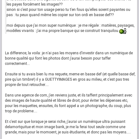
les payes forcément les images??
sinon si c'est pour ton usage perso tu t'en fous qu'elles soient payantes ou
pas : tu peux quand même les copier sur ton ordi en basse def??
moi depuis que j'ai mon super numérique : je me régale : matières, paysages,
modéles vivants : j'ai ma propre banque qui se construit tranquilou
La difference, la voila: je n'ai pas les moyens d'investir dans un numérique de
bonne qualité qui font les photos dont j'aurai besoin pour taffer
correctement...
Ensuite si tu avais bien lu ma requete, meme en basse def (et quelle basse def,
pire qu'un timbre!) il y a GUETTYIMAGES en gros au milieu, et c'est pas tres
propre de tout retoucher....
Dans une agence de com, j'en reviens juste, et ils taffent principalement avec
des images de haute qualité et libres de droit, pour éviter les dépenses etc,
pour les maquettes, ensuites, ils font appel a un photographe, du coup, plus
trop de probleme....
Et c'est sur que lorsque je serai riche, j'aurai un numérique ultra puissant
delamortquitue et mon image bank, je me la ferai tout seule comme une
grande, mais pour le momoent, je suis étudiante, et donc pas les moyens.....