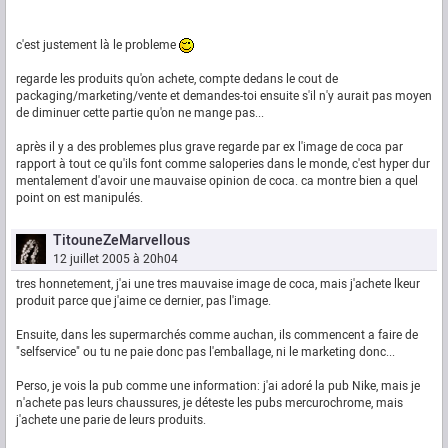
c'est justement là le probleme
regarde les produits qu'on achete, compte dedans le cout de
packaging/marketing/vente et demandes-toi ensuite s'il n'y aurait pas moyen
de diminuer cette partie qu'on ne mange pas...
après il y a des problemes plus grave regarde par ex l'image de coca par
rapport à tout ce qu'ils font comme saloperies dans le monde, c'est hyper dur
mentalement d'avoir une mauvaise opinion de coca. ca montre bien a quel
point on est manipulés.
TitouneZeMarvellous
12 juillet 2005 à 20h04
tres honnetement, j'ai une tres mauvaise image de coca, mais j'achete lkeur
produit parce que j'aime ce dernier, pas l'image.
Ensuite, dans les supermarchés comme auchan, ils commencent a faire de
"selfservice" ou tu ne paie donc pas l'emballage, ni le marketing donc...
Perso, je vois la pub comme une information: j'ai adoré la pub Nike, mais je
n'achete pas leurs chaussures, je déteste les pubs mercurochrome, mais
j'achete une parie de leurs produits.