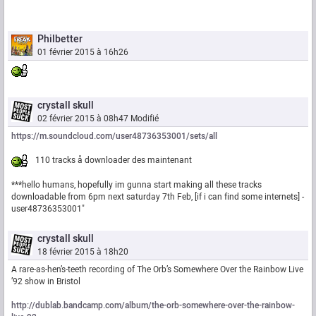
Philbetter
01 février 2015 à 16h26
crystall skull
02 février 2015 à 08h47
Modifié
https://m.soundcloud.com/user48736353001/sets/all
110 tracks å downloader des maintenant
***hello humans, hopefully im gunna start making all these tracks
downloadable from 6pm next saturday 7th Feb, [if i can find some internets] -
user48736353001"
crystall skull
18 février 2015 à 18h20
A rare-as-hen’s-teeth recording of The Orb’s Somewhere Over the Rainbow Live
’92 show in Bristol
http://dublab.bandcamp.com/album/the-orb-somewhere-over-the-rainbow-