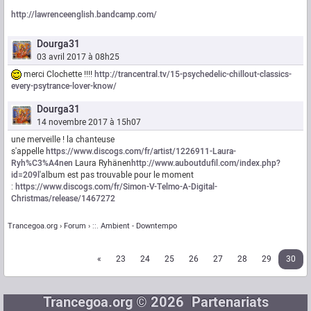
http://lawrenceenglish.bandcamp.com/
Dourga31
03 avril 2017 à 08h25
merci Clochette !!!!
http://trancentral.tv/15-psychedelic-chillout-classics-
every-psytrance-lover-know/
Dourga31
14 novembre 2017 à 15h07
une merveille ! la chanteuse
s'appelle
https://www.discogs.com/fr/artist/1226911-Laura-
Ryh%C3%A4nen
Laura Ryhänen
http://www.auboutdufil.com/index.php?
id=209l
'album est pas trouvable pour le moment
:
https://www.discogs.com/fr/Simon-V-Telmo-A-Digital-
Christmas/release/1467272
Trancegoa.org
Forum
::. Ambient - Downtempo
«
23
24
25
26
27
28
29
30
Trancegoa.org © 2026
Partenariats