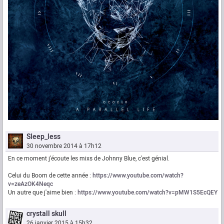
Sleep_less
30 novembre 2014 à 17h12
En ce moment j'écoute les mixs de Johnny Blue, c'est génial.
Celui du Boom de cette année :
https://www.youtube.com/watch?
v=zeAzOK4Neqc
Un autre que j'aime bien :
https://www.youtube.com/watch?v=pMW1S5EcQEY
crystall skull
26 janvier 2015 à 15h32