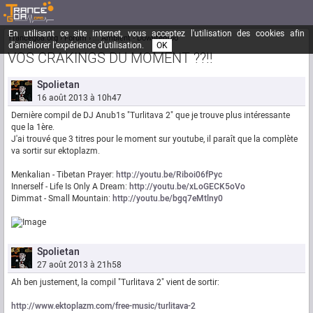
En utilisant ce site internet, vous acceptez l'utilisation des cookies afin
Trancegoa.org
Forum
::. Ambient - Downtempo
d'améliorer l'expérience d'utilisation.
OK
VOS CRAKINGS DU MOMENT ??!!
Spolietan
16 août 2013 à 10h47
Dernière compil de DJ Anub1s "Turlitava 2" que je trouve plus intéressante
que la 1ère.
J'ai trouvé que 3 titres pour le moment sur youtube, il paraît que la complète
va sortir sur ektoplazm.
Menkalian - Tibetan Prayer:
http://youtu.be/Riboi06fPyc
Innerself - Life Is Only A Dream:
http://youtu.be/xLoGECK5oVo
Dimmat - Small Mountain:
http://youtu.be/bgq7eMtlny0
Spolietan
27 août 2013 à 21h58
Ah ben justement, la compil "Turlitava 2" vient de sortir:
http://www.ektoplazm.com/free-music/turlitava-2