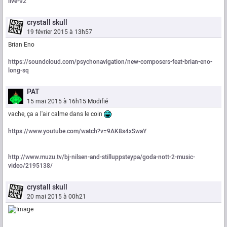
live-92
crystall skull
19 février 2015 à 13h57
Brian Eno
https://soundcloud.com/psychonavigation/new-composers-feat-brian-eno-
long-sq
PAT
15 mai 2015 à 16h15
Modifié
vache, ça a l'air calme dans le coin
https://www.youtube.com/watch?v=9AK8s4xSwaY
http://www.muzu.tv/bj-nilsen-and-stilluppsteypa/goda-nott-2-music-
video/2195138/
crystall skull
20 mai 2015 à 00h21