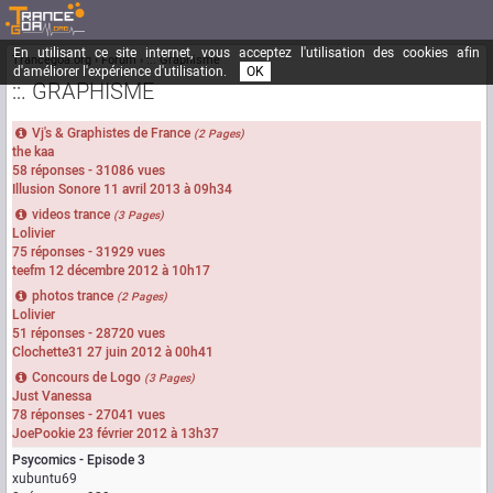
En utilisant ce site internet, vous acceptez l'utilisation des cookies afin
Trancegoa.org
Forum
::. Graphisme
d'améliorer l'expérience d'utilisation.
OK
::. GRAPHISME
Vj's & Graphistes de France
(2 Pages)
the kaa
58 réponses - 31086 vues
Illusion Sonore
11 avril 2013 à 09h34
videos trance
(3 Pages)
Lolivier
75 réponses - 31929 vues
teefm
12 décembre 2012 à 10h17
photos trance
(2 Pages)
Lolivier
51 réponses - 28720 vues
Clochette31
27 juin 2012 à 00h41
Concours de Logo
(3 Pages)
Just Vanessa
78 réponses - 27041 vues
JoePookie
23 février 2012 à 13h37
Psycomics - Episode 3
xubuntu69