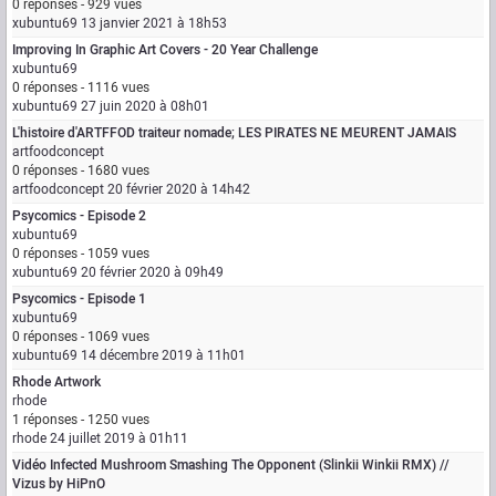
0 réponses - 929 vues
xubuntu69
13 janvier 2021 à 18h53
Improving In Graphic Art Covers - 20 Year Challenge
xubuntu69
0 réponses - 1116 vues
xubuntu69
27 juin 2020 à 08h01
L'histoire d'ARTFFOD traiteur nomade; LES PIRATES NE MEURENT JAMAIS
artfoodconcept
0 réponses - 1680 vues
artfoodconcept
20 février 2020 à 14h42
Psycomics - Episode 2
xubuntu69
0 réponses - 1059 vues
xubuntu69
20 février 2020 à 09h49
Psycomics - Episode 1
xubuntu69
0 réponses - 1069 vues
xubuntu69
14 décembre 2019 à 11h01
Rhode Artwork
rhode
1 réponses - 1250 vues
rhode
24 juillet 2019 à 01h11
Vidéo Infected Mushroom Smashing The Opponent (Slinkii Winkii RMX) //
Vizus by HiPnO