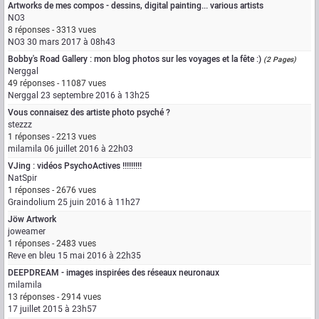
Artworks de mes compos - dessins, digital painting... various artists
NO3
8 réponses - 3313 vues
NO3
30 mars 2017 à 08h43
Bobby's Road Gallery : mon blog photos sur les voyages et la fête :)
(2 Pages)
Nerggal
49 réponses - 11087 vues
Nerggal
23 septembre 2016 à 13h25
Vous connaisez des artiste photo psyché ?
stezzz
1 réponses - 2213 vues
milamila
06 juillet 2016 à 22h03
VJing : vidéos PsychoActives !!!!!!!!!
NatSpir
1 réponses - 2676 vues
Graindolium
25 juin 2016 à 11h27
Jöw Artwork
joweamer
1 réponses - 2483 vues
Reve en bleu
15 mai 2016 à 22h35
DEEPDREAM - images inspirées des réseaux neuronaux
milamila
13 réponses - 2914 vues
17 juillet 2015 à 23h57