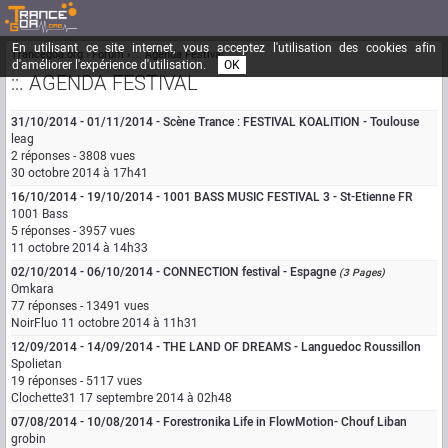
En utilisant ce site internet, vous acceptez l'utilisation des cookies afin
Trancegoa.org
Forum
::. Agenda Festival
d'améliorer l'expérience d'utilisation.
OK
::. AGENDA FESTIVAL
31/10/2014 - 01/11/2014 - Scène Trance : FESTIVAL KOALITION - Toulouse
leag
2 réponses - 3808 vues
30 octobre 2014 à 17h41
16/10/2014 - 19/10/2014 - 1001 BASS MUSIC FESTIVAL 3 - St-Etienne FR
1001 Bass
5 réponses - 3957 vues
11 octobre 2014 à 14h33
02/10/2014 - 06/10/2014 - CONNECTION festival - Espagne
(3 Pages)
Omkara
77 réponses - 13491 vues
NoirFluo
11 octobre 2014 à 11h31
12/09/2014 - 14/09/2014 - THE LAND OF DREAMS - Languedoc Roussillon
Spolietan
19 réponses - 5117 vues
Clochette31
17 septembre 2014 à 02h48
07/08/2014 - 10/08/2014 - Forestronika Life in FlowMotion- Chouf Liban
grobin