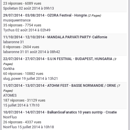
23 réponses - 6089 vues
Spolietan
02 août 2014 à 09h13
29/07/2014 - 03/08/2014 - OZORA Festival - Hongrie
(2 Pages)
musiqueentrance
35 réponses - 7754 vues
Tychus
02 août 2014 à 02h49
11/10/2014 - 12/10/2014 - MANDALA PARVATI PARTY- Californie
labaronne 31
0 réponses - 2604 vues
labaronne 31
01 août 2014 à 08h42
22/07/2014 - 27/07/2014 - S.U.N FESTIVAL - BUDAPEST, HUNGARIA
(3
Pages)
Gorkha
60 réponses - 10882 vues
slug_power
19 juillet 2014 à 13h21
11/07/2014 - 13/07/2014 - ATOHM FEST - BASSE NORMANDIE / ORNE
(7
Pages)
ATOMES
187 réponses - 31129 vues
15 juillet 2014 à 17h10
10/07/2014 - 14/07/2014 - BalkanGoaFanatics 10 years suntrip - Croatie
NoirFluo
26 réponses - 4337 vues
NoirFluo
15 juillet 2014 à 10h18