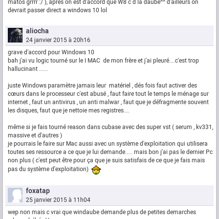
matos grrrr :/ ), apres on est d'accord que W8 c d la daube^^ d'ailleurs on
devrait passer direct a windows 10 lol
aliocha
24 janvier 2015 à 20h16
grave d'accord pour Windows 10
bah j'ai vu logic tourné sur le I MAC de mon frère et j'ai pleuré....c'est trop
hallucinant ......
juste Windows paramètre jamais leur matériel , dés fois faut activer des
cœurs dans le processeur c'est abusé , faut faire tout le temps le ménage sur
internet , faut un antivirus , un anti malwar , faut que je défragmente souvent
les disques, faut que je nettoie mes registres....
même si je fais tourné reason dans cubase avec des super vst ( serum , kv331,
massive et d'autres )
je pourrais le faire sur Mac aussi avec un système d'exploitation qui utilisera
toutes ses ressource a ce que je lui demande..... mais bon j'ai pas le dernier Pc
non plus ( c'est peut être pour ça que je suis satisfais de ce que je fais mais
pas du système d'exploitation)
foxatap
25 janvier 2015 à 11h04
wep non mais c vrai que windaube demande plus de petites demarches