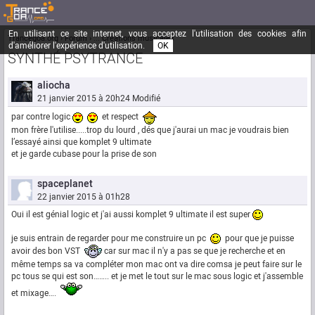
En utilisant ce site internet, vous acceptez l'utilisation des cookies afin
Trancegoa.org
Forum
::. Créations musicales
d'améliorer l'expérience d'utilisation.
OK
SYNTHÉ PSYTRANCE
aliocha
21 janvier 2015 à 20h24
Modifié
par contre logic
et respect
mon frère l'utilise.....trop du lourd , dés que j'aurai un mac je voudrais bien
l’essayé ainsi que komplet 9 ultimate
et je garde cubase pour la prise de son
spaceplanet
22 janvier 2015 à 01h28
Oui il est génial logic et j'ai aussi komplet 9 ultimate il est super
je suis entrain de regarder pour me construire un pc
pour que je puisse
avoir des bon VST
car sur mac il n'y a pas se que je recherche et en
même temps sa va compléter mon mac ont va dire comsa je peut faire sur le
pc tous se qui est son…….. et je met le tout sur le mac sous logic et j'assemble
et mixage….