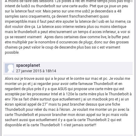
A moins de faire des sessions 128 pistes a rec en meme temps jvois pas trop l
interet de lusb3 ou thunderbolt sur une carte audio. Ptet que ça joue un peu
sur la latence faut voir. Mais perso sur une rme usb2 je descendais a 48
samples sans craquements, ça devient francfranchement quasi
imperceptible.mais il faut peut etre ajouter la latence de l usb en lui meme, ca
doit vouloir dire ça. La latence asio interne restera plus ou moins identique
mais le thunderbolt a peut etre/surement un temps d acces inferieur, a voir si
ça se ressent vraiment Apres dans certaines daw comme live, le buffer peut
etre multipliér par le nonombre d occurences de plugz, donc sur des grosses
chaines ça peut valoir le coup de descendre plus bas ssi c est vraiment
possible.
spaceplanet
27 janvier 2015 à 18h14
Alors oui je trouve aussi qui a le pour et le contre sur mac et pc. Je voulai me
monter un pc et j ai regarder pour avoir cette fameuse Thunderbolt et en
regardent de plus près il y a que ASUS qui propose une carte mère qui est
acceptée par les processeur Intel et à 120e la carte mère plus le Thunderbolt à
env 70e sa fait chère surtout que actuellement j ai un macbook pro et j ai un
écran spécial appel de 27" mais tu peut brancher dessus que une fiche
Thunderbolt pour relier du mac à l'écran. Je voulait me monter un pv avec la
carte Thunderbolt et pouvoir brancher mon écran appel sur le pc mais voila
sachant aussi que actuellement il y a que la carte Thunderbolt 2 qui est
disponible et la carte Thunderbolt 1 n'est jamais sortie!!!