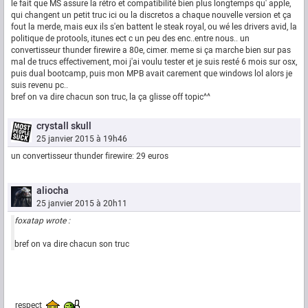
le fait que MS assure la rétro et compatibilité bien plus longtemps qu' apple,
qui changent un petit truc ici ou la discretos a chaque nouvelle version et ça
fout la merde, mais eux ils s'en battent le steak royal, ou wé les drivers avid, la
politique de protools, itunes ect c un peu des enc..entre nous.. un
convertisseur thunder firewire a 80e, cimer. meme si ça marche bien sur pas
mal de trucs effectivement, moi j'ai voulu tester et je suis resté 6 mois sur osx,
puis dual bootcamp, puis mon MPB avait carement que windows lol alors je
suis revenu pc..
bref on va dire chacun son truc, la ça glisse off topic^^
crystall skull
25 janvier 2015 à 19h46
un convertisseur thunder firewire: 29 euros
aliocha
25 janvier 2015 à 20h11
foxatap wrote :
bref on va dire chacun son truc
respect