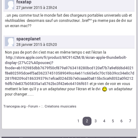
foxatap
27 janvier 2015 à 23h24
..un peu comme tout le monde fait des chargeurs portables universels usb et
réutilisables desormais sauf un constructeur...bref^^ ya meme pas de dvi sur
un ecran mac??
spaceplanet
28 janvier 2015 à 02h20
Non pas de port dvi c'est mac en même temps c est l'écran la
http://store.apple.com/fr/product/MC914ZM/B/écran-apple-thunderbolt-
display-(27%C2%A0pouces)?
fnode=eb192985dbb7679f50cf879a9763418280bcd120ef7b7a9efdd6d4021
f8e802595dce4f5ad362374510589049cc4e611c665e5c70c1bb39cc34e0c7d
281f98209cd186339379c1efcad024d3b7e0caaad0a815bc5ca9d052a0f4212
9dfb7de837b05835a1a5762bc3f42e6c64106f651
et je vien de voir en vous
mettent le lien qu'il y a un adaptateur pour l'écran et le dvi
un adaptateur
pour changer……..
Trancegoa.org
Forum
::. Créations musicales
1
2
3
4
5
6
7