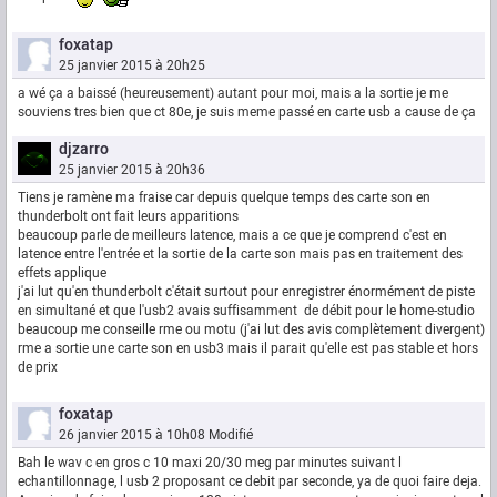
foxatap
25 janvier 2015 à 20h25
a wé ça a baissé (heureusement) autant pour moi, mais a la sortie je me
souviens tres bien que ct 80e, je suis meme passé en carte usb a cause de ça
djzarro
25 janvier 2015 à 20h36
Tiens je ramène ma fraise car depuis quelque temps des carte son en
thunderbolt ont fait leurs apparitions
beaucoup parle de meilleurs latence, mais a ce que je comprend c'est en
latence entre l'entrée et la sortie de la carte son mais pas en traitement des
effets applique
j'ai lut qu'en thunderbolt c'était surtout pour enregistrer énormément de piste
en simultané et que l'usb2 avais suffisamment de débit pour le home-studio
beaucoup me conseille rme ou motu (j'ai lut des avis complètement divergent)
rme a sortie une carte son en usb3 mais il parait qu'elle est pas stable et hors
de prix
foxatap
26 janvier 2015 à 10h08
Modifié
Bah le wav c en gros c 10 maxi 20/30 meg par minutes suivant l
echantillonnage, l usb 2 proposant ce debit par seconde, ya de quoi faire deja.