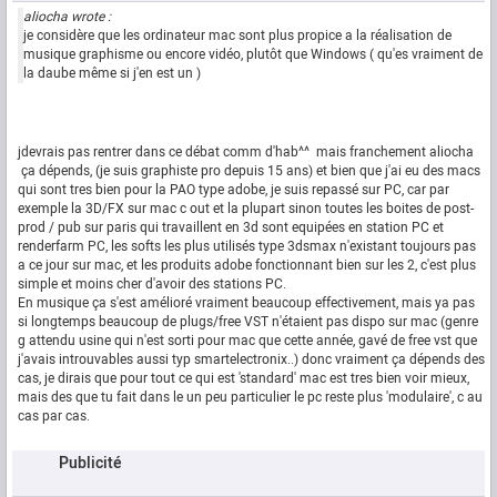
aliocha wrote :
je considère que les ordinateur mac sont plus propice a la réalisation de
musique graphisme ou encore vidéo, plutôt que Windows ( qu'es vraiment de
la daube même si j'en est un )
jdevrais pas rentrer dans ce débat comm d'hab^^ mais franchement aliocha
ça dépends, (je suis graphiste pro depuis 15 ans) et bien que j'ai eu des macs
qui sont tres bien pour la PAO type adobe, je suis repassé sur PC, car par
exemple la 3D/FX sur mac c out et la plupart sinon toutes les boites de post-
prod / pub sur paris qui travaillent en 3d sont equipées en station PC et
renderfarm PC, les softs les plus utilisés type 3dsmax n'existant toujours pas
a ce jour sur mac, et les produits adobe fonctionnant bien sur les 2, c'est plus
simple et moins cher d'avoir des stations PC.
En musique ça s'est amélioré vraiment beaucoup effectivement, mais ya pas
si longtemps beaucoup de plugs/free VST n'étaient pas dispo sur mac (genre
g attendu usine qui n'est sorti pour mac que cette année, gavé de free vst que
j'avais introuvables aussi typ smartelectronix..) donc vraiment ça dépends des
cas, je dirais que pour tout ce qui est 'standard' mac est tres bien voir mieux,
mais des que tu fait dans le un peu particulier le pc reste plus 'modulaire', c au
cas par cas.
Publicité