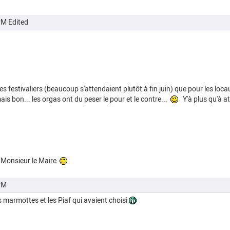
PM
Edited
es festivaliers (beaucoup s'attendaient plutôt à fin juin) que pour les l
s bon... les orgas ont du peser le pour et le contre...
Y'à plus qu'à at
r Monsieur le Maire
PM
es marmottes et les Piaf qui avaient choisi