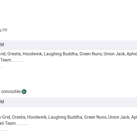
 !!!!
PM
y Grid, Orestis, Hoodwink, Laughing Buddha, Green Nuns, Union Jack, Ap
Team..........
..
nt concoctés
PM
lity Grid, Orestis, Hoodwink, Laughing Buddha, Green Nuns, Union Jack, 
i Team..........
.....