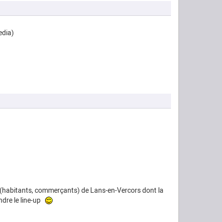
edia)
aux (habitants, commerçants) de Lans-en-Vercors dont la
ndre le line-up