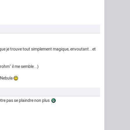
e que je trouve tout simplement magique, envoutant...et
trohm" il me semble...)
e Nebula
 être pas se plaindre non plus