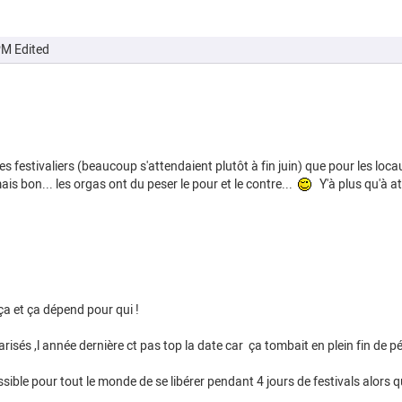
PM
Edited
es festivaliers (beaucoup s'attendaient plutôt à fin juin) que pour les l
s bon... les orgas ont du peser le pour et le contre...
Y'à plus qu'à at
ça et ça dépend pour qui !
risés ,l année dernière ct pas top la date car ça tombait en plein fin de 
sible pour tout le monde de se libérer pendant 4 jours de festivals alors 