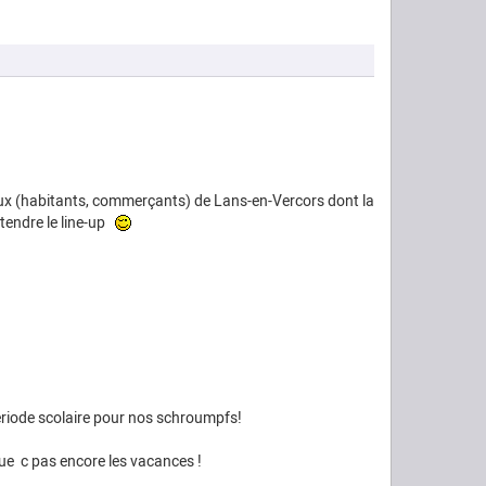
ocaux (habitants, commerçants) de Lans-en-Vercors dont la
tendre le line-up
période scolaire pour nos schroumpfs!
que c pas encore les vacances !