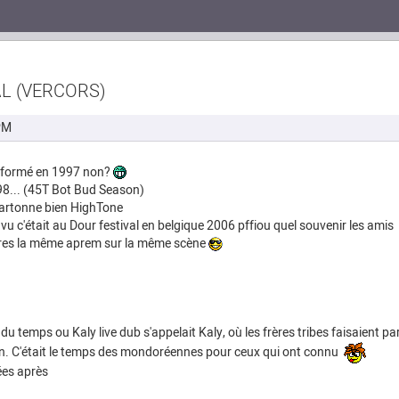
AL (VERCORS)
PM
st formé en 1997 non?
98... (45T Bot Bud Season)
 cartonne bien HighTone
ai vu c'était au Dour festival en belgique 2006 pffiou quel souvenir les amis
tres la même aprem sur la même scène
du temps ou Kaly live dub s'appelait Kaly, où les frères tribes faisaient p
on. C'était le temps des mondoréennes pour ceux qui ont connu
ées après