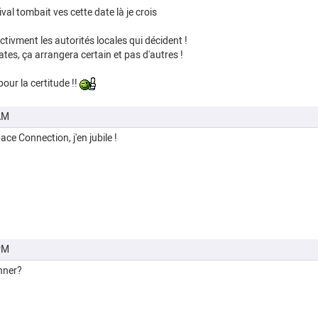
val tombait ves cette date là je crois
ctivment les autorités locales qui décident !
ates, ça arrangera certain et pas d'autres !
pour la certitude !!
AM
pace Connection, j'en jubile !
PM
nner?