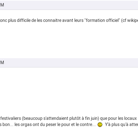
PM
donc plus difficile de les connaitre avant leurs "formation officiel" (cf wikip
PM
 festivaliers (beaucoup s'attendaient plutôt à fin juin) que pour les loc
on... les orgas ont du peser le pour et le contre...
Y'à plus qu'à atte