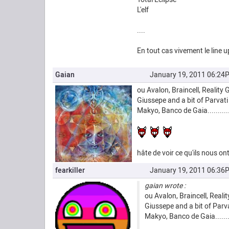
L'elf
....
En tout cas vivement le line up
Gaian
January 19, 2011 06:24
ou Avalon, Braincell, Realit
Giussepe and a bit of Parvati 
Makyo, Banco de Gaia...........
hâte de voir ce qu'ils nous o
fearkiller
January 19, 2011 06:36
gaian wrote :
ou Avalon, Braincell, Rea
Giussepe and a bit of Parvat
Makyo, Banco de Gaia........