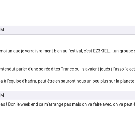
AM
moi un que je verrai vraiment bien au festival, c'est EZ3KIEL....un group
entendut parler d'une soirée dites Trance ou ils avaient joués ( l'asso "elec
a à l'equipe d'hadra, peut être en sauront nous un peu plus sur la planet
PM
à bas ! Bon le week end ça m'arrange pas mais on va faire avec, on va peut