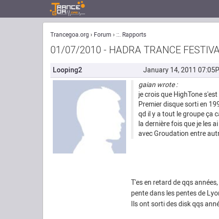
Trancegoa.org
Forum
::. Rapports
01/07/2010 - HADRA TRANCE FESTIV
Looping2
January 14, 2011 07:05
gaian wrote :
je crois que HighTone s'e
Premier disque sorti en 19
qd il y a tout le groupe ça
la dernière fois que je les 
avec Groudation entre au
T'es en retard de qqs années, 
pente dans les pentes de Ly
Ils ont sorti des disk qqs ann