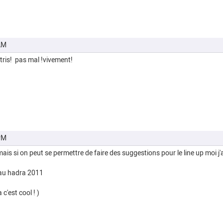
AM
 tris! pas mal !vivement!
PM
u, mais si on peut se permettre de faire des suggestions pour le line up moi
, au hadra 2011
 c'est cool ! )