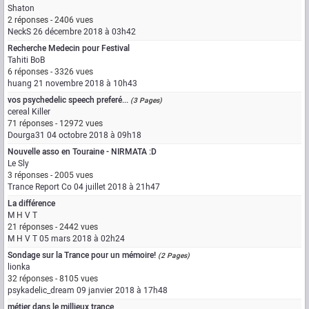
Shaton
2 réponses - 2406 vues
NeckS
26 décembre 2018 à 03h42
Recherche Medecin pour Festival
Tahiti BoB
6 réponses - 3326 vues
huang
21 novembre 2018 à 10h43
vos psychedelic speech preferé...
(3 Pages)
cereal Killer
71 réponses - 12972 vues
Dourga31
04 octobre 2018 à 09h18
Nouvelle asso en Touraine - NIRMATA :D
Le Sly
3 réponses - 2005 vues
Trance Report Co
04 juillet 2018 à 21h47
La différence
M H V T
21 réponses - 2442 vues
M H V T
05 mars 2018 à 02h24
Sondage sur la Trance pour un mémoire!
(2 Pages)
lionka
32 réponses - 8105 vues
psykadelic_dream
09 janvier 2018 à 17h48
métier dans le millieux trance