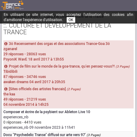
En utilisant ce site internet, vous acceptez l'utilisation des cookies afin
Trancegoa.org
Forum
::. Culture et Développement de la Trance
d'améliorer l'expérience d'utilisation.
OK
::. CULTURE ET DÉVELOPPEMENT DE LA
TRANCE
3ö Recensement des orgas et des associations Trance-Goa 3ö
zganarel
29 réponses - 28063 vues
PsyoniK WavE
18 avril 2017 à 13h55
Projet de film sur le monde de la goa-trance, qu'en pensez-vous?!
(3 Pages)
Tibidibili
87 réponses - 34746 vues
awaken dreams
04 avril 2017 à 20h35
[Sites officiels des artistes francais]
(2 Pages)
the kaa
49 réponses - 21219 vues
04 novembre 2014 à 14h25
Composer et écrire de la psybient sur Ableton Live 10
experiences_nb
0 réponses - 4410 vues
experiences_nb
09 novembre 2023 à 11h41
Docu "Psychedelic Transe" diffusé sur arte vers 97'
(3 Pages)