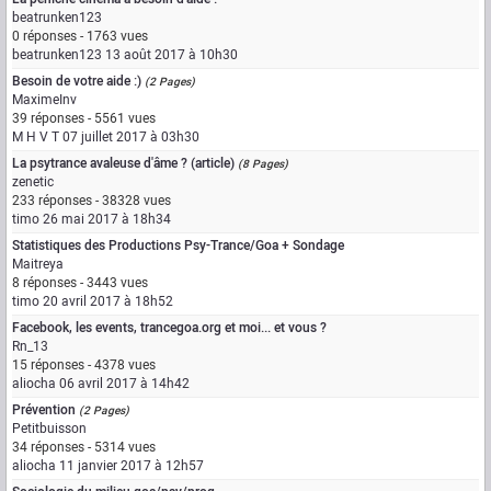
beatrunken123
0 réponses - 1763 vues
beatrunken123
13 août 2017 à 10h30
Besoin de votre aide :)
(2 Pages)
MaximeInv
39 réponses - 5561 vues
M H V T
07 juillet 2017 à 03h30
La psytrance avaleuse d'âme ? (article)
(8 Pages)
zenetic
233 réponses - 38328 vues
timo
26 mai 2017 à 18h34
Statistiques des Productions Psy-Trance/Goa + Sondage
Maitreya
8 réponses - 3443 vues
timo
20 avril 2017 à 18h52
Facebook, les events, trancegoa.org et moi... et vous ?
Rn_13
15 réponses - 4378 vues
aliocha
06 avril 2017 à 14h42
Prévention
(2 Pages)
Petitbuisson
34 réponses - 5314 vues
aliocha
11 janvier 2017 à 12h57