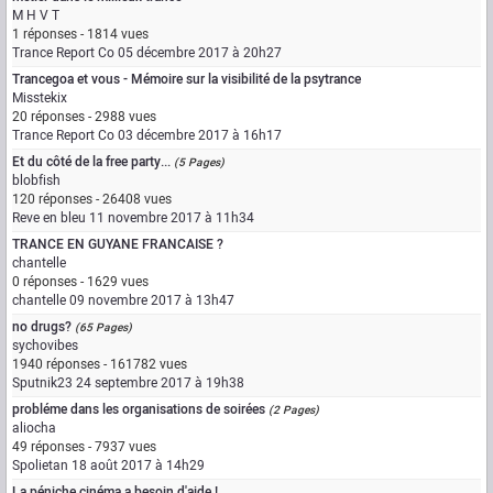
M H V T
1 réponses - 1814 vues
Trance Report Co
05 décembre 2017 à 20h27
Trancegoa et vous - Mémoire sur la visibilité de la psytrance
Misstekix
20 réponses - 2988 vues
Trance Report Co
03 décembre 2017 à 16h17
Et du côté de la free party...
(5 Pages)
blobfish
120 réponses - 26408 vues
Reve en bleu
11 novembre 2017 à 11h34
TRANCE EN GUYANE FRANCAISE ?
chantelle
0 réponses - 1629 vues
chantelle
09 novembre 2017 à 13h47
no drugs?
(65 Pages)
sychovibes
1940 réponses - 161782 vues
Sputnik23
24 septembre 2017 à 19h38
probléme dans les organisations de soirées
(2 Pages)
aliocha
49 réponses - 7937 vues
Spolietan
18 août 2017 à 14h29
La péniche cinéma a besoin d'aide !