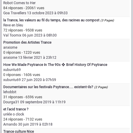
Robot Comes to Her
84 réponses - 20061 vues
Goa Travellers
13 octobre 2023 à 09h33
la Trance, les valeurs au fil du temps, des racines au compost
(3 Pages)
Reve en bleu
72 réponses - 9508 vues
Val Toomix
06 juin 2023 à 08h30
Promotion des Artistes Trance
anxiome
0 réponses - 1220 vues
anxiome
13 février 2021 à 23h12
How We Made Psytrance In The 90s ❖ Brief History Of Psytrance
xubuntu69
0 réponses - 1606 vues
xubuntu69
27 juin 2020 à 07h59
Documentaires sur les festivals Psytrance..... existent-ils?
(2 Pages)
lehobbit
31 réponses - 6596 vues
Dourga31
09 septembre 2019 à 11h19
et l'acid trance ?
unkle o clock
24 réponses - 7132 vues
Arnando
30 juin 2019 à 02h18
Trance culture Nice