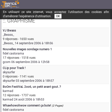
En utilisant ce site internet, vous acceptez l'utilisation des cookies afin
Trancegoa.org
Forum
::. Graphisme
d'améliorer l'expérience d'utilisation.
OK
::. GRAPHISME
VJ Bwass
_Bwass_
9 réponses - 1650 vues
_Bwass_
14 septembre 2006 à 18h56
Nouvelles images sondage numero 1
fidel castorama
17 réponses - 1518 vues
gcom
06 septembre 2006 à 12h58
CLip pour Track !
skysurfer
0 réponses - 1141 vues
skysurfer
03 septembre 2006 à 18h57
BoOm FestiVaL 2oo6, un petit avant gout..?
karmad
12 réponses - 1737 vues
karmad
24 août 2006 à 18h53
Whawhowohwow comment ça bute!
(2 Pages)
fidel castorama