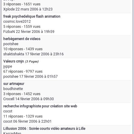
3 réponses - 1651 vues
Xplode
22 mars 2006 à 12h23
freak psychedelique flash animation
cosmic.love2012
5 réponses - 1559 vues
FizbaN
22 février 2006 à 19h59
herbègement de videos
pootshee
10 réponses - 1439 vues
shaktishakta
17 février 2006 à 23h16
Valeurs cmjn
(3 Pages)
jyppe
67 réponses - 9797 vues
pootshee
17 février 2006 à 01h57
sur artmajeur
boudhinette
3 réponses - 1452 vues
Crocell
14 février 2006 à 09h30
recherche infographiste pour création site web
cocot
11 réponses - 1329 vues
cocot
06 février 2006 à 22h01
Lillusion 2006 : Soirée courts vidéo amateurs à Lille
KarcarMan