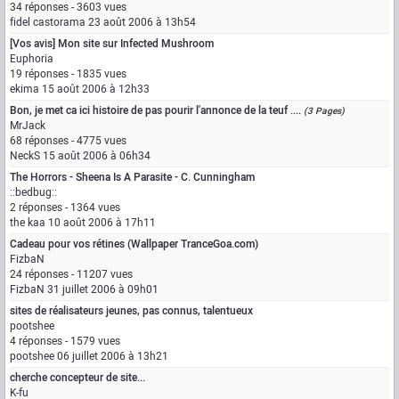
34 réponses - 3603 vues
fidel castorama
23 août 2006 à 13h54
[Vos avis] Mon site sur Infected Mushroom
Euphoria
19 réponses - 1835 vues
ekima
15 août 2006 à 12h33
Bon, je met ca ici histoire de pas pourir l'annonce de la teuf ....
(3 Pages)
MrJack
68 réponses - 4775 vues
NeckS
15 août 2006 à 06h34
The Horrors - Sheena Is A Parasite - C. Cunningham
::bedbug::
2 réponses - 1364 vues
the kaa
10 août 2006 à 17h11
Cadeau pour vos rétines (Wallpaper TranceGoa.com)
FizbaN
24 réponses - 11207 vues
FizbaN
31 juillet 2006 à 09h01
sites de réalisateurs jeunes, pas connus, talentueux
pootshee
4 réponses - 1579 vues
pootshee
06 juillet 2006 à 13h21
cherche concepteur de site...
K-fu