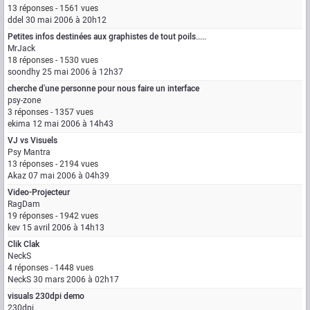
13 réponses - 1561 vues
ddel
30 mai 2006 à 20h12
Petites infos destinées aux graphistes de tout poils.....
MrJack
18 réponses - 1530 vues
soondhy
25 mai 2006 à 12h37
cherche d'une personne pour nous faire un interface
psy-zone
3 réponses - 1357 vues
ekima
12 mai 2006 à 14h43
VJ vs Visuels
Psy Mantra
13 réponses - 2194 vues
Akaz
07 mai 2006 à 04h39
Video-Projecteur
RagDam
19 réponses - 1942 vues
kev
15 avril 2006 à 14h13
Clik Clak
NeckS
4 réponses - 1448 vues
NeckS
30 mars 2006 à 02h17
visuals 230dpi demo
230dpi